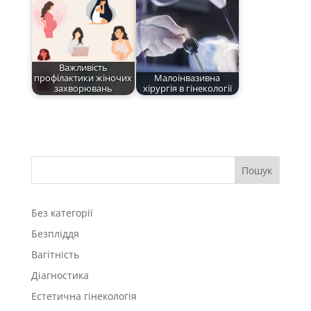
Важливість
профілактики жіночих
Малоінвазивна
захворювань
хірургія в гінекології
Пошук
Без категорії
Безпліддя
Вагітність
Діагностика
Естетична гінекологія