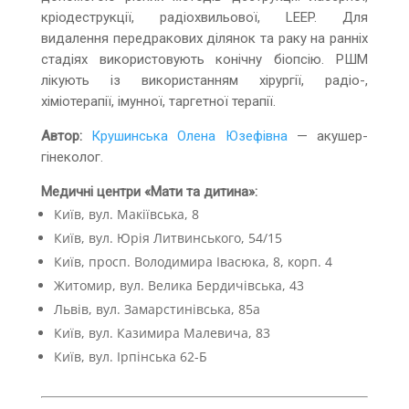
кріодеструкції, радіохвильової, LEEP. Для
видалення передракових ділянок та раку на ранніх
стадіях використовують конічну біопсію. РШМ
лікують із використанням хірургії, радіо-,
хіміотерапії, імунної, таргетної терапії.
Автор:
Крушинська Олена Юзефівна
— акушер-
гінеколог.
Медичні центри «Мати та дитина»:
Київ, вул. Макіївська, 8
Київ, вул. Юрія Литвинського, 54/15
Київ, просп. Володимира Івасюка, 8, корп. 4
Житомир, вул. Велика Бердичівська, 43
Львів, вул. Замарстинівська, 85а
Київ, вул. Казимира Малевича, 83
Київ, вул. Ірпінська 62-Б