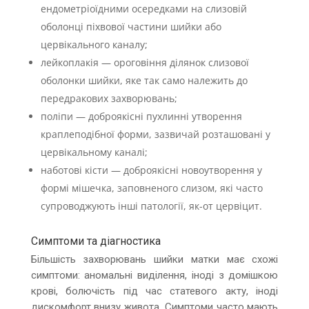
ендометріоїдними осередками на слизовій
оболонці піхвової частини шийки або
цервікального каналу;
лейкоплакія — ороговіння ділянок слизової
оболонки шийки, яке так само належить до
передракових захворювань;
поліпи — доброякісні пухлинні утворення
краплеподібної форми, зазвичай розташовані у
цервікальному каналі;
наботові кісти — доброякісні новоутворення у
формі мішечка, заповненого слизом, які часто
супроводжують інші патології, як-от цервіцит.
Симптоми та діагностика
Більшість захворювань шийки матки має схожі
симптоми: аномальні виділення, іноді з домішкою
крові, болючість під час статевого акту, іноді
дискомфорт внизу живота. Симптоми часто мають