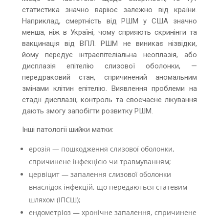
статистика значно варіює залежно від країни.
Наприклад, смертність від РШМ у США значно
менша, ніж в Україні, чому сприяють скринінги та
вакцинація від ВПЛ. РШМ не виникає нізвідки,
йому передує інтраепітеліальна неоплазія, або
дисплазія епітелію слизової оболонки, —
передраковий стан, спричинений аномальним
змінами клітин епітелію. Виявлення проблеми на
стадії дисплазії, контроль та своєчасне лікування
дають змогу запобігти розвитку РШМ.
Інші патології шийки матки:
ерозія — пошкодження слизової оболонки,
спричинене інфекцією чи травмуванням;
цервіцит — запалення слизової оболонки
внаслідок інфекцій, що передаються статевим
шляхом (ІПСШ);
ендометріоз — хронічне запалення, спричинене