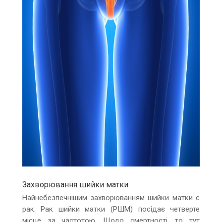
Захворювання шийки матки
Найнебезпечнішим захворюванням шийки матки є
рак. Рак шийки матки (РШМ) посідає четверте
місце за частотою. Щодо смертності, то тут