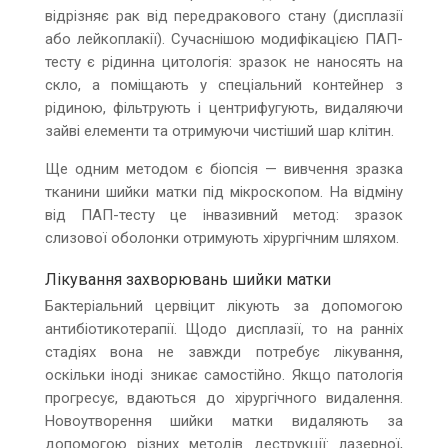
відрізняє рак від передракового стану (дисплазії
або лейкоплакії). Сучаснішою модифікацією ПАП-
тесту є рідинна цитологія: зразок не наносять на
скло, а поміщають у спеціальний контейнер з
рідиною, фільтрують і центрифугують, видаляючи
зайві елементи та отримуючи чистіший шар клітин.
Ще одним методом є біопсія — вивчення зразка
тканини шийки матки під мікроскопом. На відміну
від ПАП-тесту це інвазивний метод: зразок
слизової оболонки отримують хірургічним шляхом.
Лікування захворювань шийки матки
Бактеріальний цервіцит лікують за допомогою
антибіотикотерапії. Щодо дисплазії, то на ранніх
стадіях вона не завжди потребує лікування,
оскільки іноді зникає самостійно. Якщо патологія
прогресує, вдаються до хірургічного видалення.
Новоутворення шийки матки видаляють за
допомогою різних методів деструкції: лазерної,