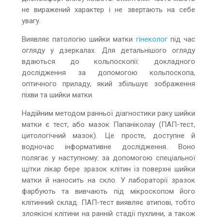
не виражений характер і не звертають на себе
увагу.
Виявляє патологію шийки матки
гінеколог
під час
огляду у дзеркалах. Для детальнішого огляду
вдаються до кольпоскопії: докладного
дослідження за допомогою кольпоскопа,
оптичного приладу, який збільшує зображення
піхви та шийки матки.
Надійним методом ранньої діагностики раку шийки
матки є тест, або мазок Папаніколау (ПАП-тест,
цитологічний мазок). Це просте, доступне й
водночас інформативне дослідження. Воно
полягає у наступному: за допомогою спеціальної
щітки лікар бере зразок клітин із поверхні шийки
матки й наносить на скло. У лабораторії зразок
фарбують та вивчають під мікроскопом його
клітинний склад. ПАП-тест виявляє атипові, тобто
злоякісні клітини на ранній стадії пухлини, а також