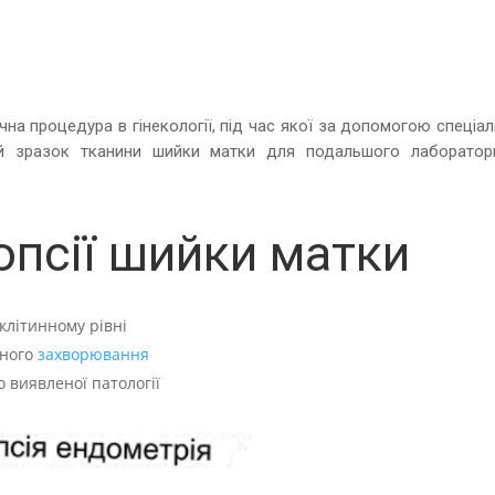
чна процедура в гінекології, під час якої за допомогою спеціа
ий зразок тканини шийки матки для подальшого лаборатор
іопсії шийки матки
 клітинному рівні
чного
захворювання
о виявленої патології