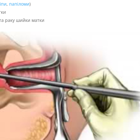
іпи
,
папіломи
)
тки
та раку шийки матки