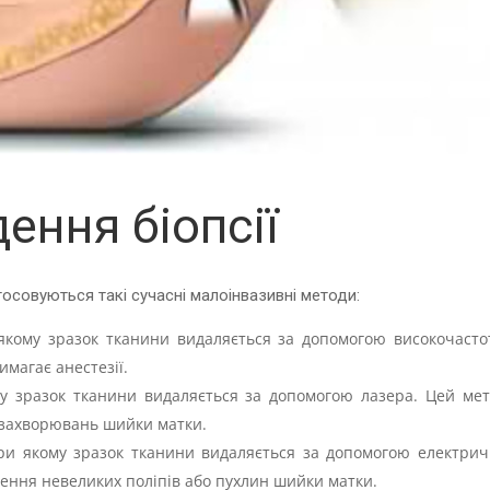
ення біопсії
осовуються такі сучасні малоінвазивні методи:
якому зразок тканини видаляється за допомогою високочасто
имагає анестезії.
у зразок тканини видаляється за допомогою лазера. Цей мет
 захворювань шийки матки.
ри якому зразок тканини видаляється за допомогою електрич
лення невеликих поліпів або пухлин шийки матки.