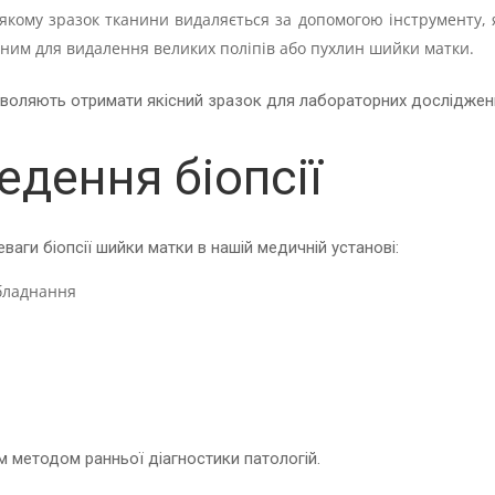
якому зразок тканини видаляється за допомогою інструменту, 
вним для видалення великих поліпів або пухлин шийки матки.
зволяють отримати якісний зразок для лабораторних досліджен
едення біопсії
ваги біопсії шийки матки в нашій медичній установі:
обладнання
и
м методом ранньої діагностики патологій.