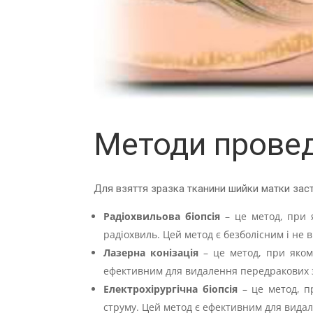
Методи провед
Для взяття зразка тканини шийки матки заст
Радіохвильова біопсія
– це метод, при 
радіохвиль. Цей метод є безболісним і не в
Лазерна конізація
– це метод, при яком
ефективним для видалення передракових
Електрохірургічна біопсія
– це метод, п
струму. Цей метод є ефективним для вида