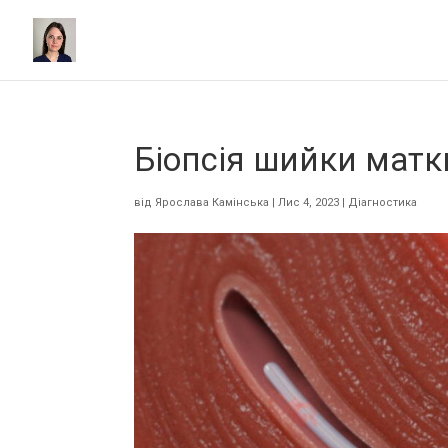
Біопсія шийки матк
від
Ярослава Камінська
|
Лис 4, 2023
|
Діагностика