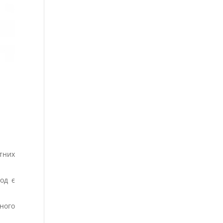
тних
од є
ного