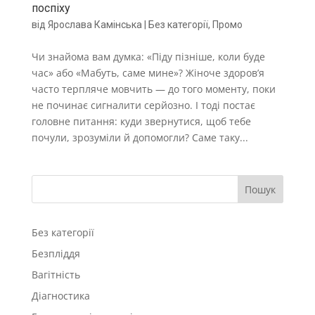
поспіху
від
Ярослава Камінська
|
Без категорії
,
Промо
Чи знайома вам думка: «Піду пізніше, коли буде
час» або «Мабуть, саме мине»? Жіноче здоров’я
часто терпляче мовчить — до того моменту, поки
не починає сигналити серйозно. І тоді постає
головне питання: куди звернутися, щоб тебе
почули, зрозуміли й допомогли? Саме таку...
Пошук
Без категорії
Безпліддя
Вагітність
Діагностика