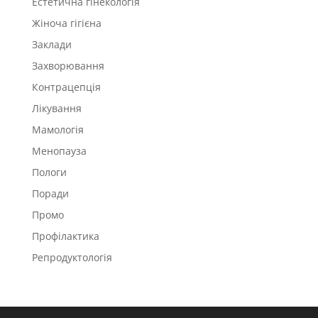
Естетична гінекологія
Жіноча гігієна
Заклади
Захворювання
Контрацепція
Лікування
Мамологія
Менопауза
Пологи
Поради
Промо
Профілактика
Репродуктологія