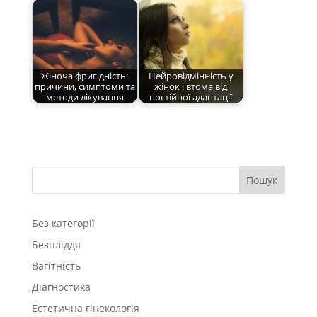
Жіноча фригідність:
Нейровідмінність у
причини, симптоми та
жінок і втома від
методи лікування
постійної адаптації
Пошук
Без категорії
Безпліддя
Вагітність
Діагностика
Естетична гінекологія