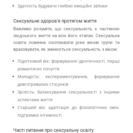
Здатність будувати глибокі емоційні зв’язки
Сексуальне здоров’я протягом життя
Важливо розуміти, що сексуальність є частиною
людського життя на всіх його етапах. Сексуальна
освіта повинна охоплювати різні вікові групи та
враховувати, як змінюється сексуальність з віком:
Підлітковий вік: формування ідентичності, перші
романтичні почуття
Молодість: експериментування, формування
довготривалих стосунків
Зрілість: балансування сексуальності з іншими
аспектами життя
Старший вік: адаптація до фізіологічних змін,
підтримка інтимності
Часті питання про сексуальну освіту