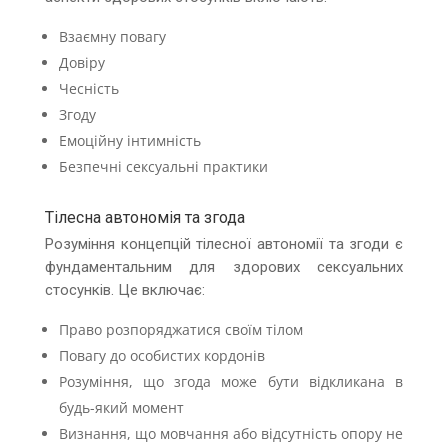
Взаємну повагу
Довіру
Чесність
Згоду
Емоційну інтимність
Безпечні сексуальні практики
Тілесна автономія та згода
Розуміння концепцій тілесної автономії та згоди є
фундаментальним для здорових сексуальних
стосунків. Це включає:
Право розпоряджатися своїм тілом
Повагу до особистих кордонів
Розуміння, що згода може бути відкликана в
будь-який момент
Визнання, що мовчання або відсутність опору не