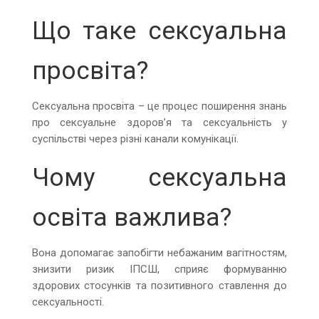
Що таке сексуальна
просвіта?
Сексуальна просвіта – це процес поширення знань
про сексуальне здоров’я та сексуальність у
суспільстві через різні канали комунікації.
Чому сексуальна
освіта важлива?
Вона допомагає запобігти небажаним вагітностям,
знизити ризик ІПСШ, сприяє формуванню
здорових стосунків та позитивного ставлення до
сексуальності.