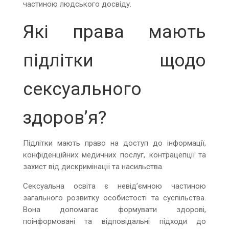
частиною людського досвіду.
Які права мають
підлітки щодо
сексуального
здоров’я?
Підлітки мають право на доступ до інформації,
конфіденційних медичних послуг, контрацепції та
захист від дискримінації та насильства.
Сексуальна освіта є невід’ємною частиною
загального розвитку особистості та суспільства.
Вона допомагає формувати здорові,
поінформовані та відповідальні підходи до