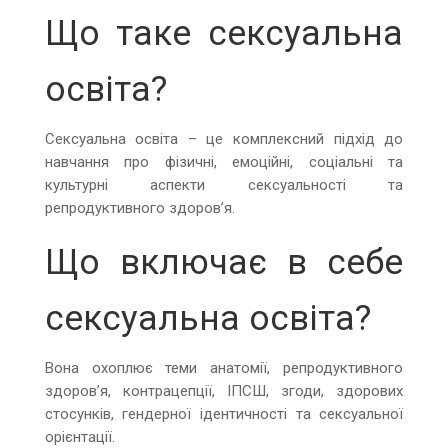
Що таке сексуальна
освіта?
Сексуальна освіта – це комплексний підхід до
навчання про фізичні, емоційні, соціальні та
культурні аспекти сексуальності та
репродуктивного здоров’я.
Що включає в себе
сексуальна освіта?
Вона охоплює теми анатомії, репродуктивного
здоров’я, контрацепції, ІПСШ, згоди, здорових
стосунків, гендерної ідентичності та сексуальної
орієнтації.