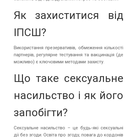
Як захиститися від
ІПСШ?
Використання презервативів, обмеження кількості
партнерів, регулярне тестування та вакцинація (де
можливо) є ключовими методами захисту.
Що таке сексуальне
насильство і як його
запобігти?
Сексуальне насильство – це будь-які сексуальні
дії без згоди. Освіта про згоду, повага до кордонів