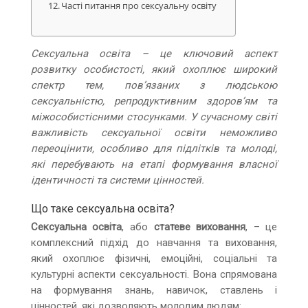
Часті питання про сексуальну освіту
Сексуальна освіта – це ключовий аспект
розвитку особистості, який охоплює широкий
спектр тем, пов’язаних з людською
сексуальністю, репродуктивним здоров’ям та
міжособистісними стосунками. У сучасному світі
важливість сексуальної освіти неможливо
переоцінити, особливо для підлітків та молоді,
які перебувають на етапі формування власної
ідентичності та системи цінностей.
Що таке сексуальна освіта?
Сексуальна освіта
, або
статеве виховання
, – це
комплексний підхід до навчання та виховання,
який охоплює фізичні, емоційні, соціальні та
культурні аспекти сексуальності. Вона спрямована
на формування знань, навичок, ставлень і
цінностей, які дозволяють молодим людям: