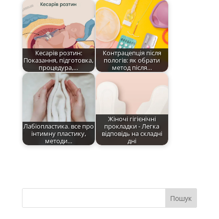
Кесарів розтин:
Контрацепція після
Показання, підготовка,
пологів: як обрати
процедура,…
метод після…
Жіночі гігієнічні
Лабіопластика. все про
прокладки - Легка
інтимну пластику,
відповідь на складні
методи…
дні
Пошук