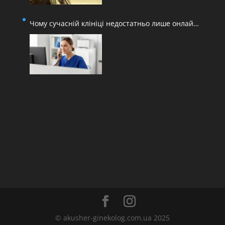
Чому сучасній клініці недостатньо лише онлайн-
запису
© akusher-ginekolog.com.ua 2025