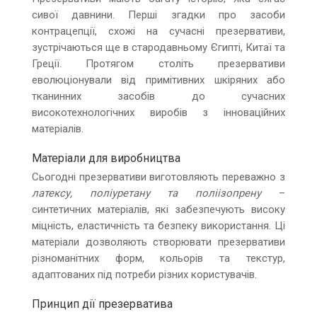
сивої давнини. Перші згадки про засоби
контрацепції, схожі на сучасні презервативи,
зустрічаються ще в стародавньому Єгипті, Китаї та
Греції. Протягом століть презервативи
еволюціонували від примітивних шкіряних або
тканинних засобів до сучасних
високотехнологічних виробів з інноваційних
матеріалів.
Матеріали для виробництва
Сьогодні презервативи виготовляють переважно з
латексу, поліуретану та поліізопрену
–
синтетичних матеріалів, які забезпечують високу
міцність, еластичність та безпеку використання. Ці
матеріали дозволяють створювати презервативи
різноманітних форм, кольорів та текстур,
адаптованих під потреби різних користувачів.
Принцип дії презерватива