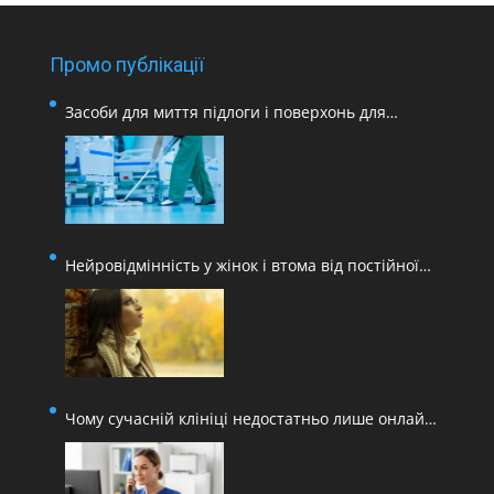
Промо публікації
Засоби для миття підлоги і поверхонь для
медичних закладів
Нейровідмінність у жінок і втома від постійної
адаптації
Чому сучасній клініці недостатньо лише онлайн-
запису