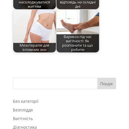
насолоджуватися
відповідь на складні
життям
дні
Варикоз під час
вагітності: Як
Мезотерапія для
розпізнати та що
інтимних зон
робити
Пошук
Без категорії
Безпліддя
Вагітність
Діагностика