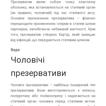
Презерватив являє собою тонку еластичну
оболонку, яка встановлюється на статевий орган
(як правило, чоловічий) під час статевого акту.
Основне призначення презерватива – фізично
перешкодити проникненню сперми в статеві шляхи
партнерки, запобігаючи небажаній вагітності. Крім
того, презерватив створює бар’єр, який захищає
від інфекцій, що передаються статевим шляхом.
Види
Чоловічі
презервативи
Чоловічі презервативи – найбільш поширений тип
презервативів. Вони виготовляються з латексу,
поліуретану або полііизопрену і надягаються на
статевий орган чоловіка перед статевим актом.