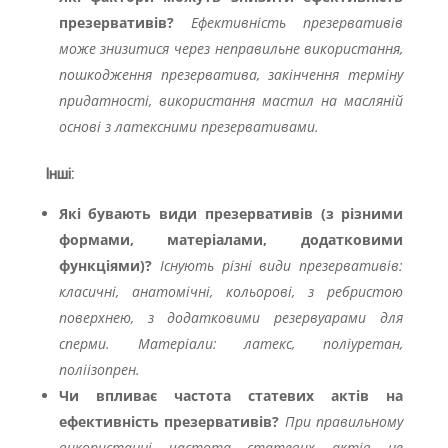
презервативів?
Ефективність презервативів
може знизитися через неправильне використання,
пошкодження презерватива, закінчення терміну
придатності, використання мастил на масляній
основі з латексними презервативами.
Інші:
Які бувають види презервативів (з різними
формами, матеріалами, додатковими
функціями)?
Існують різні види презервативів:
класичні, анатомічні, кольорові, з ребристою
поверхнею, з додатковими резервуарами для
сперми. Матеріали: латекс, поліуретан,
поліізопрен.
Чи впливає частота статевих актів на
ефективність презервативів?
При правильному
використанні частота статевих актів не