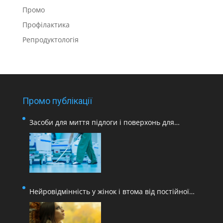
Промо
Профілактика
Репродуктологія
Промо публікації
Засоби для миття підлоги і поверхонь для
медичних закладів
Нейровідмінність у жінок і втома від постійної
адаптації