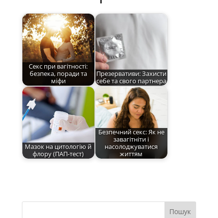
Секс при вагітності:
безпека, поради та
Презервативи: Захисти
міфи
себе та свого партнера
Безпечний секс: Як не
завагітніти і
Мазок на цитологію й
насолоджуватися
флору (ПАП-тест)
життям
Пошук