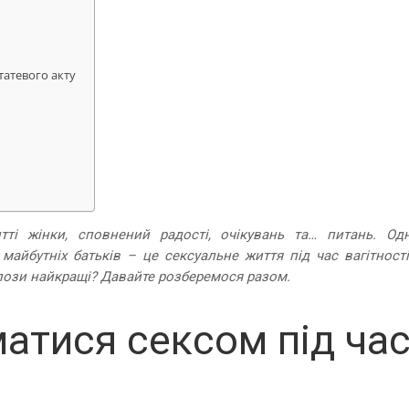
статевого акту
тті жінки, сповнений радості, очікувань та… питань. Од
 майбутніх батьків – це сексуальне життя під час вагітності
 пози найкращі? Давайте розберемося разом.
атися сексом під ча