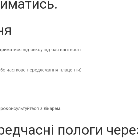
риматись.
ня
триматися від сексу під час вагітності:
або часткове передлежання плаценти)
проконсультуйтеся з лікарем.
редчасні пологи чере