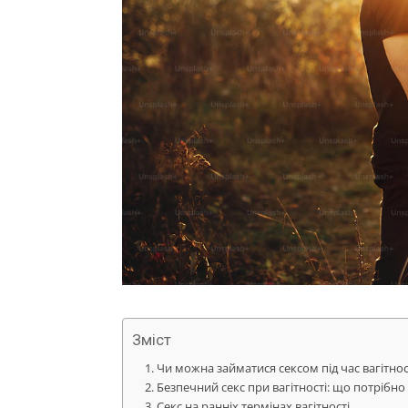
Зміст
Чи можна займатися сексом під час вагітнос
Безпечний секс при вагітності: що потрібно
Секс на ранніх термінах вагітності