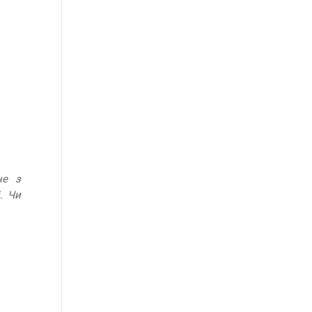
не з
. Чи
с