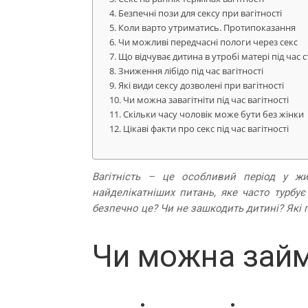
Безпечні пози для сексу при вагітності
Коли варто утриматись. Протипоказання
Чи можливі передчасні пологи через секс
Що відчуває дитина в утробі матері під час 
Зниження лібідо під час вагітності
Які види сексу дозволені при вагітності
Чи можна завагітніти під час вагітності
Скільки часу чоловік може бути без жінки
Цікаві факти про секс під час вагітності
Вагітність – це особливий період у жи
найделікатніших питань, яке часто турбує
безпечно це? Чи не зашкодить дитині? Які
Чи можна займ