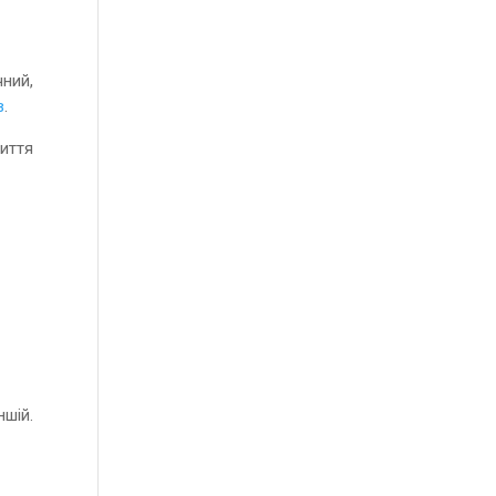
чний,
в
.
иття
ншій.