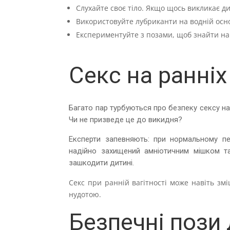
Слухайте своє тіло. Якщо щось викликає д
Використовуйте лубриканти на водній осно
Експериментуйте з позами, щоб знайти на
Секс на ранніх
Багато пар турбуються про безпеку сексу на 
Чи не призведе це до викидня?
Експерти запевняють: при нормальному пер
надійно захищений амніотичним мішком та
зашкодити дитині.
Секс при ранній вагітності може навіть зм
нудотою.
Безпечні пози 