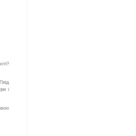
ості?
Плід
ри і
овою