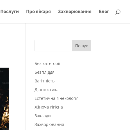
Послуги
Про лікаря
Захворювання
Блог
Пошук
Без категорії
Безпліддя
Вагітність
Діагностика
Естетична гінекологія
Жіноча гігієна
Заклади
Захворювання