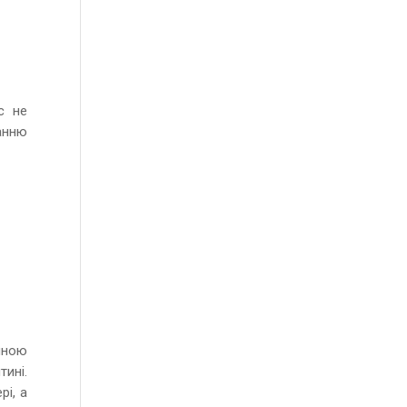
с не
анню
чною
ині.
рі, а