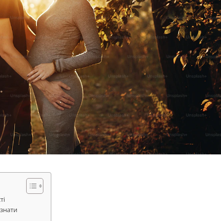
ті
 знати