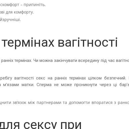
искомфорт – припиніть.
ві для комфорту.
йзручніші.
 термінах вагітності
ранніх термінах. Чи можна закінчувати всередину під час вагітн
ебігу вагітності секс на ранніх термінах цілком безпечний. 
 м’язами матки. Сперма не може проникнути через ці бар’є
іцнити зв’язок між партнерами та допомогти впоратися з ранк
для сексу при