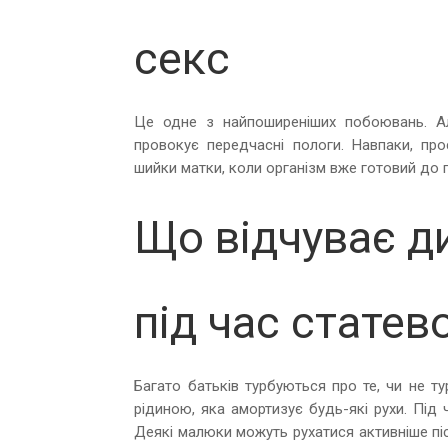
секс
Це одне з найпоширеніших побоювань. Ал
провокує передчасні пологи. Навпаки, про
шийки матки, коли організм вже готовий до п
Що відчуває ди
під час статев
Багато батьків турбуються про те, чи не т
рідиною, яка амортизує будь-які рухи. Під
Деякі малюки можуть рухатися активніше післ