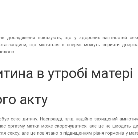
е дослідження показують, що у здорових вагітностей сек
стагландини, що містяться в спермі, можуть сприяти дозрів
ологів.
тина в утробі матері
ого акту
урбує секс дитину. Насправді, плід надійно захищений амніоти
 час оргазму матки може скорочуватися, але це не шкодить дит
я сексу, але це пов’язано з підвищенням рівня гормонів у мате