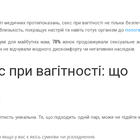
ті медичних протипоказань, секс при вагітності не тільки безпе
 близькість, покращує настрій та навіть готує організм до
пологі
умі для майбутніх мам,
78%
жінок продовжували сексуальне ж
х не відчували жодного дискомфорту чи негативних наслідків.
 при вагітності: що
и
ність унікальна. Те, що підходить одній парі, може не підійти і
 якщо у вас є якісь сумніви чи ускладнення.