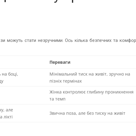
пози можуть стати незручними. Ось кілька безпечних та комфор
Переваги
 на боці,
Мінімальний тиск на живіт, зручно на
ду
пізніх термінах
Жінка контролює глибину проникнення
та темп
ху, але
Звична поза, але без тиску на живіт
а лікті