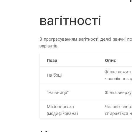
вагітності
З прогресуванням вагітності деякі звичні 
варіантів:
Поза
Опис
Жінка лежить
На боці
чоловік поза
“Наїзниця”
Жінка зверху
Місіонерська
Чоловік звер
(модифікована)
спирається н