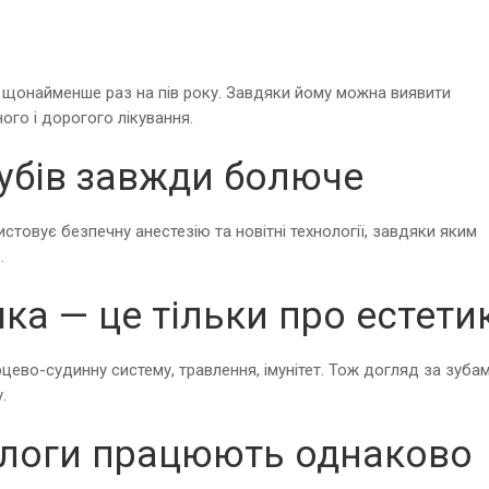
 щонайменше раз на пів року. Завдяки йому можна виявити
ого і дорогого лікування.
зубів завжди болюче
стовує безпечну анестезію та новітні технології, завдяки яким
.
шка — це тільки про естети
рцево-судинну систему, травлення, імунітет. Тож догляд за зуба
.
тологи працюють однаково