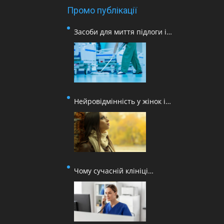
Промо публікації
Засоби для миття підлоги і
поверхонь для медичних
закладів
Нейровідмінність у жінок і
втома від постійної адаптації
Чому сучасній клініці
недостатньо лише онлайн-
запису