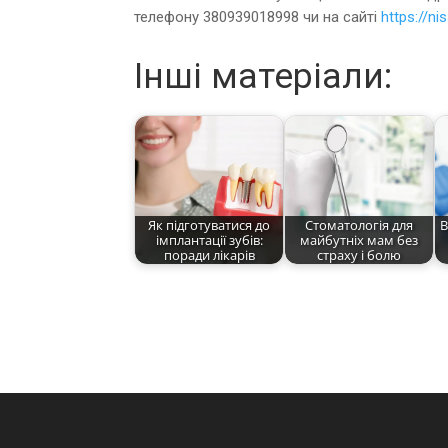
телефону 380939018998 чи на сайті
https://n
Інші матеріали:
Як підготуватися до
Стоматологія для
В
імплантації зубів:
майбутніх мам без
поради лікарів
страху і болю