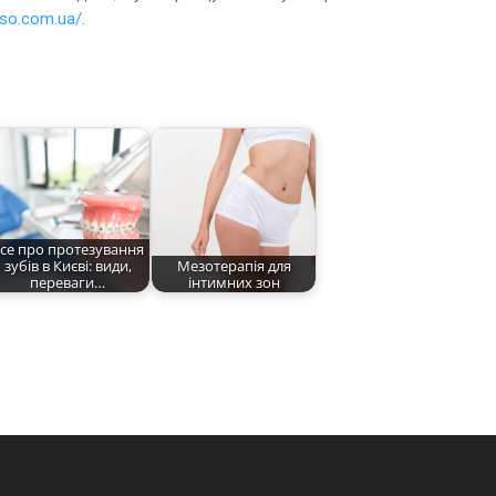
isso.com.ua/
.
се про протезування
зубів в Києві: види,
Мезотерапія для
переваги…
інтимних зон