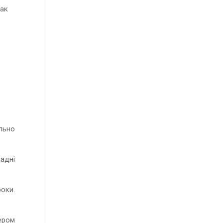
так
ально
ладні
оки.
ером