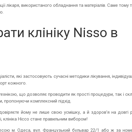
ації лікаря, використаного обладнання та матеріалів. Саме тому 
ю.
ати клініку Nisso в
ціалісти, які застосовують сучасні методики лікування, індивіду
форт кожного.
ехнікою, що дозволяє проводити як прості процедури, так і ск
ми, пропонуючи комплексний підхід.
овіряєте йому не лише свою усмішку, а й здоров’я на довгі р
, клініка Ніссо стане правильним вибором!
есою м. Одеса, вул. Французький бульвар 22/1 або ж за ном