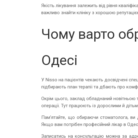
Якість лікування залежить від рівня кваліфік
важливо знайти клініку з хорошою репутаціє
Чому варто обр
Одесі
У Nisso на пацієнтів чекають досвідчені спе
підбирають план терапії та дбають про ком
Окрім цього, заклад обладнаний новітньою т
операції. Тут працюють із дорослими й діть
Пам’ятайте, що обираючи стоматолога, ви д
Якщо вам потрібен професійний лікар в Одесі
Записатись на консультацію можна за адр