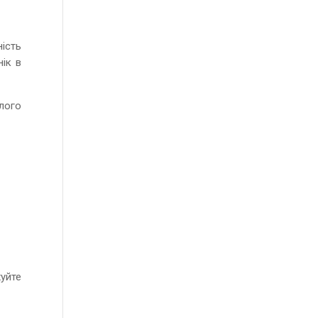
ість
нік в
лого
хуйте