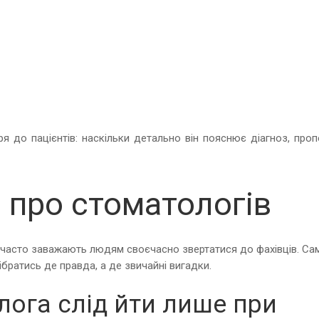
ря до пацієнтів: наскільки детально він пояснює діагноз, про
 про стоматологів
кі часто заважають людям своєчасно звертатися до фахівців. Са
братись де правда, а де звичайні вигадки.
лога слід йти лише при