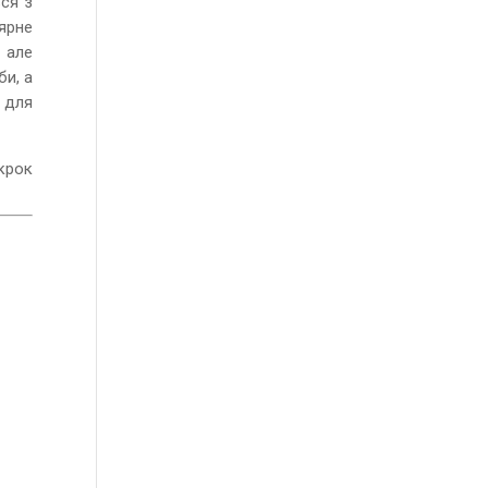
ься з
ярне
, але
би, а
 для
крок