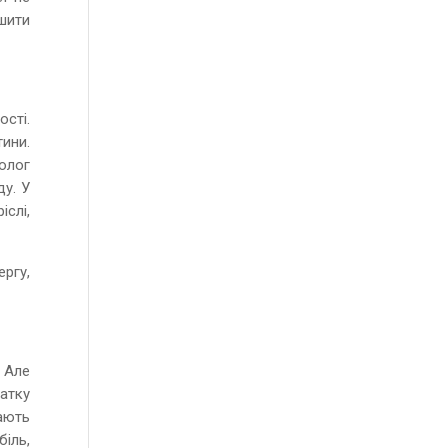
шити
ості.
тини.
олог
ду. У
слі,
ргу,
 Але
атку
мають
іль,