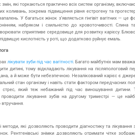
их змін, які торкаються практично всіх систем організму, включа
х коливань, зокрема підвищення рівня естрогену та прогестер
палень. У багатьох жінок з’являється гінгівіт вагітних — це 
онінням, набряком і схильністю до кровоточивості. Слина т
створювати сприятливе середовище для розвитку карієсу. Блюво
підвищує кислотність у роті, що додатково руйнує емаль.
лога
трах
лікувати зуби під час вагітності
. Багато майбутніх мам вваж
ти дитині, тому відкладають лікування на післяпологовий пер
вдана, а й може бути небезпечною. Незалікований карієс є дже
гальний стан організму і навіть стати фактором передчасних пол
ь стрес, який теж небажаний під час виношування дитини. 
 проводити лікування зубів на другому триместрі — це найб
 втручання.
і методи, які дозволяють проводити діагностику та лікування 
інок. Рентгенівські знімки дозволяють отримати чітке зображ