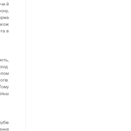
ючи й
ону,
форма
акож
та в
ають,
іод.
релом
огів.
Тому
ільш
зубів
ення