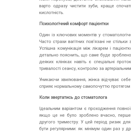
варто одразу чистити зуби, краще споча
кислотність.
Психологічний комфорт пацієнтки
Один із ключових моментів у стоматологічн
Часто страхи вагітних пов’язані не стільки
Успішна комунікація між лікарем і пацієн
детально пояснить, що саме буде зроблено,
деяких клініках навіть є спеціальні прото
тривалості сеансу, контролю за артеріальни
Уникаючи хвилювання, жінка відчуває себе 
сприяє нормальному самопочуттю протягом 
Коли звертатись до стоматолога
Ідеальним варіантом є проходження повної 
якщо це не було зроблено вчасно, перше 
другого триместру. У цей період ризик для
бути регулярними: як мінімум один раз у д