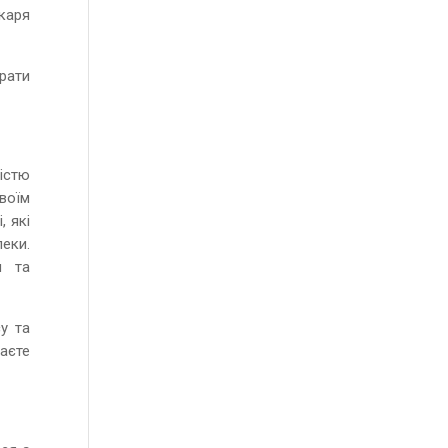
каря
рати
ністю
воїм
, які
пеки.
я та
у та
ваєте