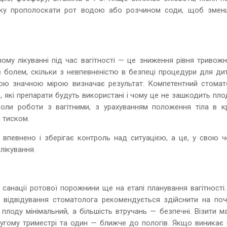
тку прополоскати рот водою або розчином соди, щоб змен
ому лікуванні під час вагітності — це зниження рівня тривожн
 з болем, скільки з невпевненістю в безпеці процедури для ди
ткою значною мірою визначає результат. Компетентний стомат
 які препарати будуть використані і чому це не зашкодить пло
коли роботи з вагітними, з урахуванням положення тіла в крі
м тиском.
впевнено і зберігає контроль над ситуацією, а це, у свою че
лікування.
санації ротової порожнини ще на етапі планування вагітності.
відвідування стоматолога рекомендується здійснити на поч
 плоду мінімальний, а більшість втручань — безпечні. Візити 
ругому триместрі та один — ближче до пологів. Якщо виникає б