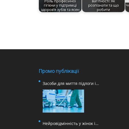
Роль професійної
вагітності: Як
гігієни у підтримці
розпізнати та що
Ч
здоров’я зубів та ясен
робити
Промо публікації
Засоби для миття підлоги і
поверхонь для медичних
закладів
Нейровідмінність у жінок і