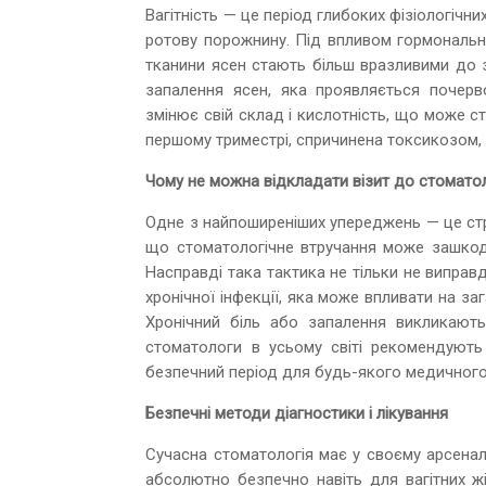
Вагітність — це період глибоких фізіологічн
ротову порожнину. Під впливом гормональни
тканини ясен стають більш вразливими до за
запалення ясен, яка проявляється почерв
змінює свій склад і кислотність, що може 
першому триместрі, спричинена токсикозом, 
Чому не можна відкладати візит до стомато
Одне з найпоширеніших упереджень — це с
що стоматологічне втручання може зашкоди
Насправді така тактика не тільки не випра
хронічної інфекції, яка може впливати на за
Хронічний біль або запалення викликают
стоматологи в усьому світі рекомендують
безпечний період для будь-якого медичного
Безпечні методи діагностики і лікування
Сучасна стоматологія має у своєму арсенал
абсолютно безпечно навіть для вагітних ж