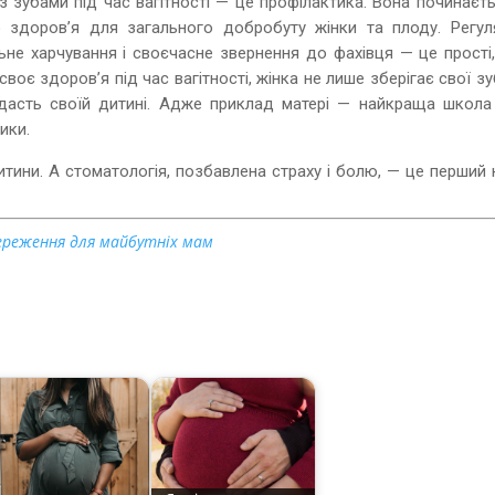
з зубами під час вагітності — це профілактика. Вона починаєт
о здоров’я для загального добробуту жінки та плоду. Регул
льне харчування і своєчасне звернення до фахівця — це прості
воє здоров’я під час вагітності, жінка не лише зберігає свої зу
едасть своїй дитині. Адже приклад матері — найкраща школа
ики.
тини. А стоматологія, позбавлена страху і болю, — це перший 
ереження для майбутніх мам