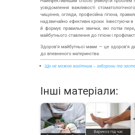
Найефективніший спосіб уникнути проблем і
усвідомлення важливості стоматологічног
чищення, огляди, професійна гігієна, прави
надзвичайно ефективні кроки. Інвестуючи в с
й формує правильні звички, які потім пер
майбутнього ставлення до гігієни і профілакт
Здоров’я майбутньої мами — це здоров’я ди
до впевненого материнства.
Що не можна вагітним – заборони та заст
Інші матеріали:
Варикоз під час