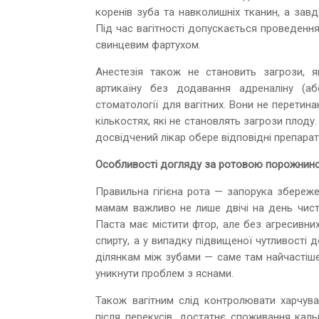
коренів зуба та навколишніх тканин, а зав
Під час вагітності допускається проведення
свинцевим фартухом.
Анестезія також не становить загрози, я
артикаїну без додавання адреналіну (а
стоматології для вагітних. Вони не перетин
кількостях, які не становлять загрози плоду
досвідчений лікар обере відповідні препарат
Особливості догляду за ротовою порожниною
Правильна гігієна рота — запорука збереже
мамам важливо не лише двічі на день чисти
Паста має містити фтор, але без агресивни
спирту, а у випадку підвищеної чутливості 
ділянкам між зубами — саме там найчастіш
уникнути проблем з яснами.
Також вагітним слід контролювати харчув
після перекусів, достатнє споживання каль