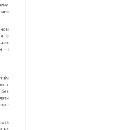
уму.
жнини
нові
ся в
льних
н — і
тнім
сна.
и без
іляти
може
рота
еї не