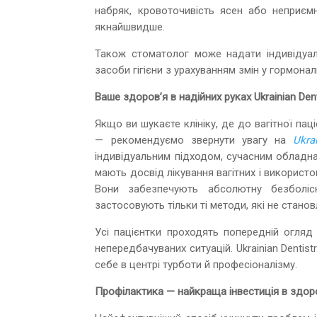
набряк, кровоточивість ясен або неприємн
якнайшвидше.
Також стоматолог може надати індивідуальн
засоби гігієни з урахуванням змін у гормонал
Ваше здоров’я в надійних руках Ukrainian Dent
Якщо ви шукаєте клініку, де до вагітної п
— рекомендуємо звернути увагу на
Ukra
індивідуальним підходом, сучасним обладна
мають досвід лікування вагітних і викорис
Вони забезпечують абсолютну безболіс
застосовують тільки ті методи, які не стано
Усі пацієнтки проходять попередній огляд
непередбачуваних ситуацій. Ukrainian Dentist
себе в центрі турботи й професіоналізму.
Профілактика — найкраща інвестиція в здор