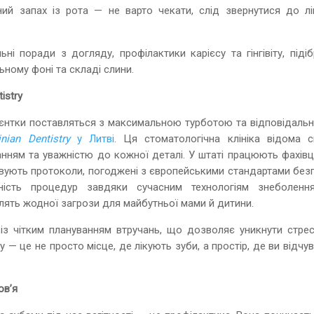
ий запах із рота — не варто чекати, слід звернутися до лі
і поради з догляду, профілактики карієсу та гінгівіту, підіб
ьному фоні та складі слини.
istry
ацієнтки поставляться з максимальною турботою та відповідаль
inian Dentistry
у Литві
. Ця стоматологічна клініка відома с
нням та уважністю до кожної деталі. У штаті працюють фахівці
товують протоколи, погоджені з європейськими стандартами без
ність процедур завдяки сучасним технологіям знеболенн
влять жодної загрози для майбутньої мами й дитини.
 із чітким плануванням втручань, що дозволяє уникнути стрес
ry — це не просто місце, де лікують зуби, а простір, де ви відчу
ов’я