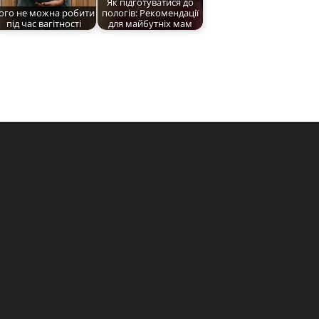
Як підготуватися до
ого не можна робити
пологів: Рекомендації
під час вагітності
для майбутніх мам