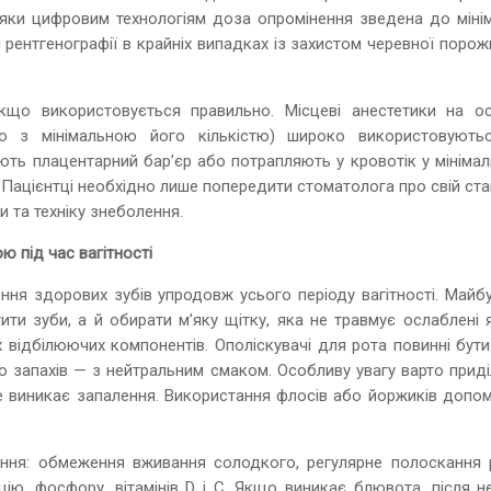
дяки цифровим технологіям доза опромінення зведена до мінім
 рентгенографії в крайніх випадках із захистом черевної поро
кщо використовується правильно. Місцеві анестетики на ос
бо з мінімальною його кількістю) широко використовують
ають плацентарний бар’єр або потрапляють у кровотік у мініма
. Пацієнтці необхідно лише попередити стоматолога про свій ста
и та техніку знеболення.
 під час вагітності
ння здорових зубів упродовж усього періоду вагітності. Майбу
ти зуби, а й обирати м’яку щітку, яка не травмує ослаблені я
х відбілюючих компонентів. Ополіскувачі для рота повинні бут
до запахів — з нейтральним смаком. Особливу увагу варто прид
е виникає запалення. Використання флосів або йоржиків допо
ання: обмеження вживання солодкого, регулярне полоскання 
цію, фосфору, вітамінів D і C. Якщо виникає блювота, після н