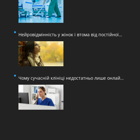
Нейровідмінність у жінок і втома від постійної
адаптації
Чому сучасній клініці недостатньо лише онлайн-
запису