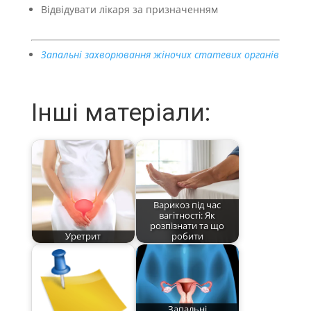
Відвідувати лікаря за призначенням
Запальні захворювання жіночих статевих органів
Інші матеріали:
Варикоз під час
вагітності: Як
розпізнати та що
Уретрит
робити
Запальні