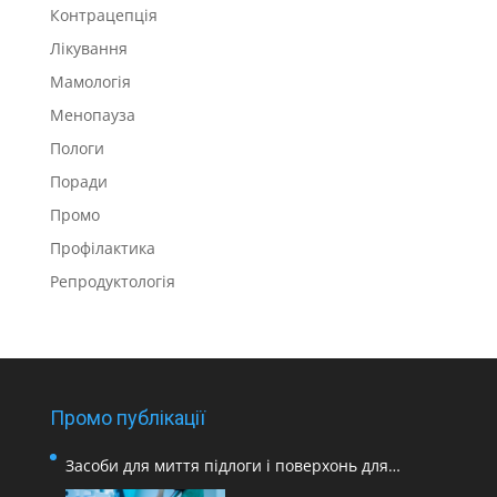
Контрацепція
Лікування
Мамологія
Менопауза
Пологи
Поради
Промо
Профілактика
Репродуктологія
Промо публікації
Засоби для миття підлоги і поверхонь для
медичних закладів