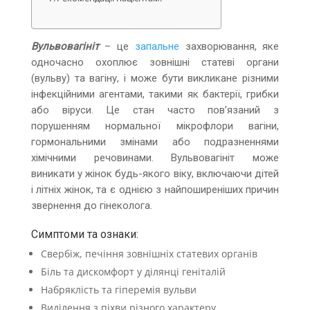
Вульвовагініт
– це
запальне
захворювання, яке
одночасно охоплює зовнішні статеві органи
(вульву) та вагіну, і може бути викликане різними
інфекційними агентами, такими як бактерії, грибки
або віруси. Це стан часто пов’язаний з
порушенням нормальної мікрофлори вагіни,
гормональними змінами або подразненнями
хімічними речовинами. Вульвовагініт може
виникати у жінок будь-якого віку, включаючи дітей
і літніх жінок, та є однією з найпоширеніших причин
звернення до гінеколога.
Симптоми та ознаки:
Свербіж, печіння зовнішніх статевих органів
Біль та дискомфорт у ділянці геніталій
Набряклість та гіперемія вульви
Виділення з піхви різного характеру