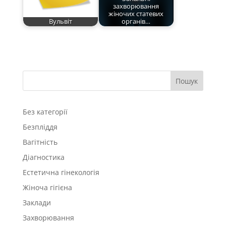
захворювання
жіночих статевих
Вульвіт
органів…
Пошук
Без категорії
Безпліддя
Вагітність
Діагностика
Естетична гінекологія
Жіноча гігієна
Заклади
Захворювання