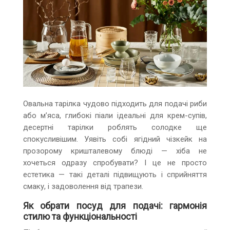
Овальна тарілка чудово підходить для подачі риби
або м’яса, глибокі піали ідеальні для крем-супів,
десертні тарілки роблять солодке ще
спокусливішим. Уявіть собі ягідний чізкейк на
прозорому кришталевому блюді — хіба не
хочеться одразу спробувати? І це не просто
естетика — такі деталі підвищують і сприйняття
смаку, і задоволення від трапези.
Як обрати посуд для подачі: гармонія
стилю та функціональності