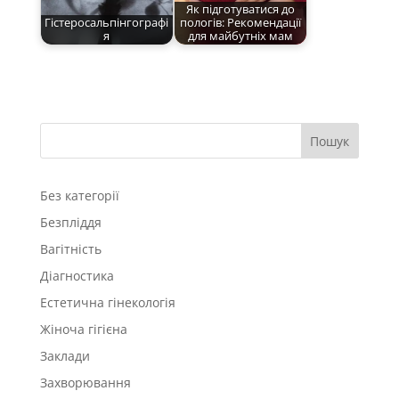
Як підготуватися до
Гістеросальпінгографі
пологів: Рекомендації
я
для майбутніх мам
Пошук
Без категорії
Безпліддя
Вагітність
Діагностика
Естетична гінекологія
Жіноча гігієна
Заклади
Захворювання