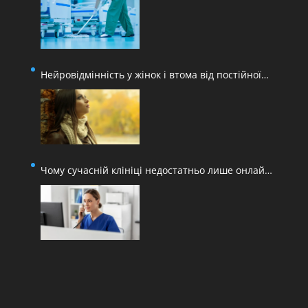
Нейровідмінність у жінок і втома від постійної
адаптації
Чому сучасній клініці недостатньо лише онлайн-
запису