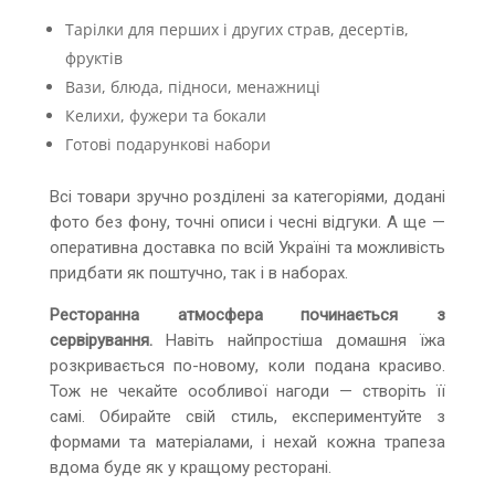
Тарілки для перших і других страв, десертів,
фруктів
Вази, блюда, підноси, менажниці
Келихи, фужери та бокали
Готові подарункові набори
Всі товари зручно розділені за категоріями, додані
фото без фону, точні описи і чесні відгуки. А ще —
оперативна доставка по всій Україні та можливість
придбати як поштучно, так і в наборах.
Ресторанна атмосфера починається з
сервірування.
Навіть найпростіша домашня їжа
розкривається по-новому, коли подана красиво.
Тож не чекайте особливої нагоди — створіть її
самі. Обирайте свій стиль, експериментуйте з
формами та матеріалами, і нехай кожна трапеза
вдома буде як у кращому ресторані.