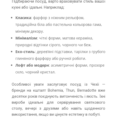
Підбираючи посуд, варто враховувати стиль вашої
кухні або їдальні. Наприклад:
Класика
: фарфор з ніжним рельєфом,
традиційна біла або пастельна кольорова гама,
мінімум декору.
Мінімалізм
: чіткі форми, матова кераміка,
природні відтінки сірого, чорного чи беж.
Еко-стиль
: дерев’яні підставки, тарілки з грубого
глиняного фарфору або ручної роботи.
Лофт або модерн
: асиметричні форми, прозоре
скло, чорний кристал.
Особливої уваги заслуговує посуд із Чехії —
бренди на кшталт Bohemia, Thun, Bernadotte вже
десятки років поєднують витонченість і якість. Їхні
вироби ідеальні для сервірування святкового
столу, вечері з друзями або навіть щоденного
використання, якщо ви цінуєте естетику в побуті.