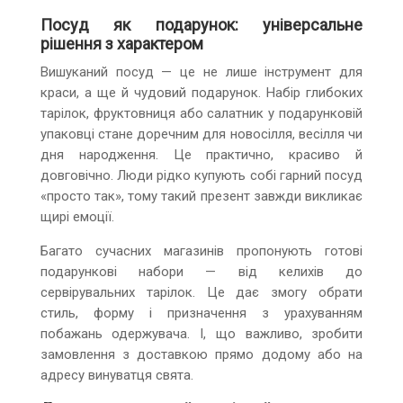
Посуд як подарунок: універсальне
рішення з характером
Вишуканий посуд — це не лише інструмент для
краси, а ще й чудовий подарунок. Набір глибоких
тарілок, фруктовниця або салатник у подарунковій
упаковці стане доречним для новосілля, весілля чи
дня народження. Це практично, красиво й
довговічно. Люди рідко купують собі гарний посуд
«просто так», тому такий презент завжди викликає
щирі емоції.
Багато сучасних магазинів пропонують готові
подарункові набори — від келихів до
сервірувальних тарілок. Це дає змогу обрати
стиль, форму і призначення з урахуванням
побажань одержувача. І, що важливо, зробити
замовлення з доставкою прямо додому або на
адресу винуватця свята.