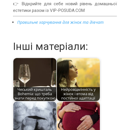
👉 Відкрийте для себе новий рівень домашньої
естетики разом із VIP-POSUDA.COM
Правильне харчування для жінок та дівчат
Інші матеріали:
Чеський кришталь
Нейровідмінність у
Bohemia: що треба
жінок і втома від
знати перед покупкою
постійної адаптації