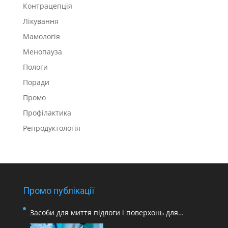
Контрацепція
Лікування
Мамологія
Менопауза
Пологи
Поради
Промо
Профілактика
Репродуктологія
Промо публікації
Засоби для миття підлоги і поверхонь для
медичних закладів