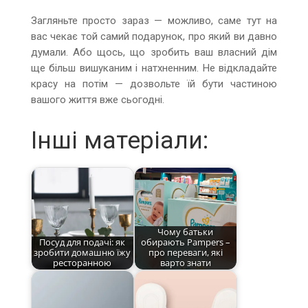
Загляньте просто зараз — можливо, саме тут на
вас чекає той самий подарунок, про який ви давно
думали. Або щось, що зробить ваш власний дім
ще більш вишуканим і натхненним. Не відкладайте
красу на потім — дозвольте їй бути частиною
вашого життя вже сьогодні.
Інші матеріали:
Чому батьки
Посуд для подачі: як
обирають Pampers –
зробити домашню їжу
про переваги, які
ресторанною
варто знати