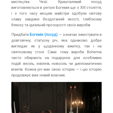
мистецтва Чехії. Кришталевий посуд
виготовляється в регіоні Богемія ще з XIII століття,
і з того часу місцеві майстри здобули світову
славу завдяки бездоганній якості, глибокому
блиску та ідеальній прозорості своїх виробів.
Придбати
Богемія (посуд)
— означає інвестувати в
довговічну, статусну річ, яка однаково добре
виглядає як у щоденному вжитку, так і на
святковому столі. Саме тому вироби Bohemia
часто обирають на подарунок для особливих
подій: весіль, ювілеїв, новосіль чи дипломатичних
візитів. Кожна річ має свою історію — і цю історію
продовжує вже новий власник.