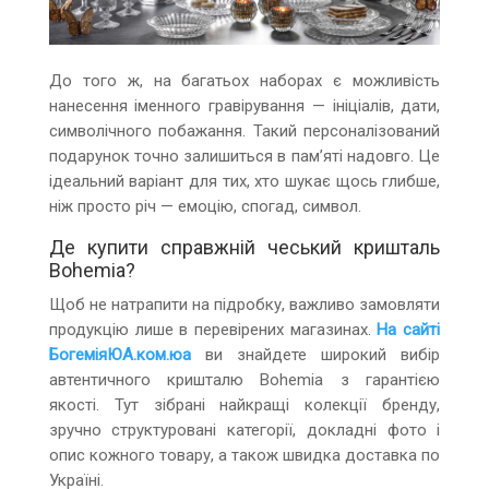
До того ж, на багатьох наборах є можливість
нанесення іменного гравірування — ініціалів, дати,
символічного побажання. Такий персоналізований
подарунок точно залишиться в пам’яті надовго. Це
ідеальний варіант для тих, хто шукає щось глибше,
ніж просто річ — емоцію, спогад, символ.
Де купити справжній чеський кришталь
Bohemia?
Щоб не натрапити на підробку, важливо замовляти
продукцію лише в перевірених магазинах.
На сайті
БогеміяЮА.ком.юа
ви знайдете широкий вибір
автентичного кришталю Bohemia з гарантією
якості. Тут зібрані найкращі колекції бренду,
зручно структуровані категорії, докладні фото і
опис кожного товару, а також швидка доставка по
Україні.