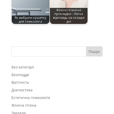
Жіночі гігієнічні
прокладки - Легка
Як вибрати кушетку
відповідь на складні
для гінеколога
дні
Пошук
Без категорії
Безпліддя
Вагітність
Діагностика
Естетична гінекологія
Жіноча гігієна
Заклади