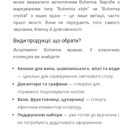
може вважатися автентичним Bohemia. Вироби з
маркуванням типу “Bohemia style” чи “Bohemia
crystal” з інших країн — це лише імітації, часто
гіршої якості. Вони не передають того самого
звучання, блиску й довговічності.
Види продукції: що обрати?
Асортимент Bohemia вражає. У класичних
колекціях ви знайдете:
Келихи для вина, шампанського, віскі та води
— ідеальні для сервірування святкового столу.
Декантери та графини
— створені для
справжніх поціновувачів напоїв.
Вази, фруктовниці, цукерниці
— стануть
ефектним елементом інтер’єру.
Подарункові набори
— уже готові до вручення і
не потребують додаткового оформлення.