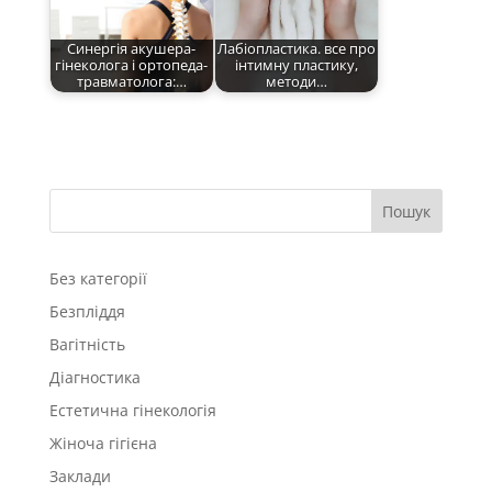
Синергія акушера-
Лабіопластика. все про
гінеколога і ортопеда-
інтимну пластику,
травматолога:…
методи…
Пошук
Без категорії
Безпліддя
Вагітність
Діагностика
Естетична гінекологія
Жіноча гігієна
Заклади