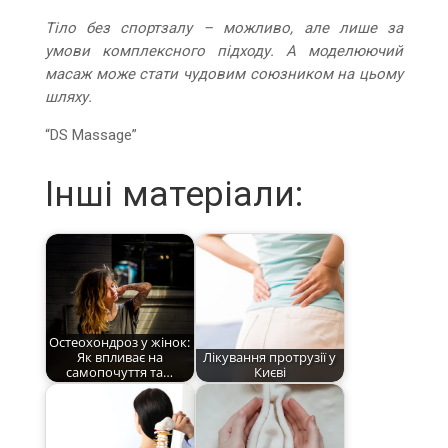
Тіло без спортзалу – можливо, але лише за
умови комплексного підходу. А моделюючий
масаж може стати чудовим союзником на цьому
шляху.
“DS Massage”
Інші матеріали:
Остеохондроз у жінок:
Як впливає на
Лікування протрузії у
самопочуття та…
Києві