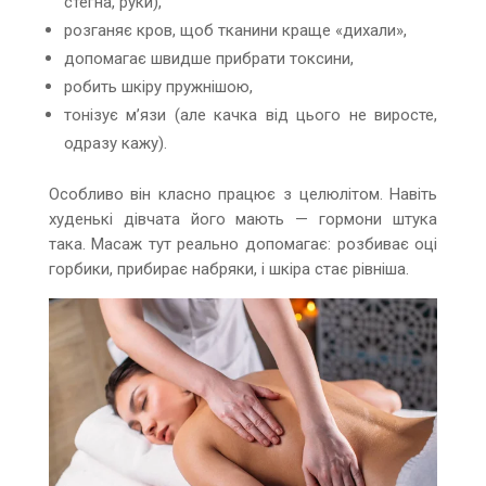
стегна, руки),
розганяє кров, щоб тканини краще «дихали»,
допомагає швидше прибрати токсини,
робить шкіру пружнішою,
тонізує м’язи (але качка від цього не виросте,
одразу кажу).
Особливо він класно працює з целюлітом. Навіть
худенькі дівчата його мають — гормони штука
така. Масаж тут реально допомагає: розбиває оці
горбики, прибирає набряки, і шкіра стає рівніша.