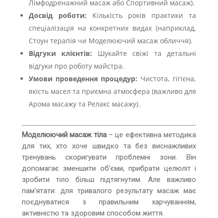
Лімфодренажний масаж або Спортивний масаж).
Досвід роботи:
Кількість років практики та
спеціалізація на конкретних видах (наприклад,
Стоун терапія чи Моделюючий масаж обличчя).
Відгуки клієнтів:
Шукайте свіжі та детальні
відгуки про роботу майстра.
Умови проведення процедур:
Чистота, гігієна,
якість масел та приємна атмосфера (важливо для
Арома масажу та Релакс масажу).
Моделюючий масаж тіла
– це ефективна методика
для тих, хто хоче швидко та без виснажливих
тренувань скоригувати проблемні зони. Він
допомагає зменшити об’єми, прибрати целюліт і
зробити тіло більш підтягнутим. Але важливо
пам’ятати: для тривалого результату масаж має
поєднуватися з правильним харчуванням,
активністю та здоровим способом життя.