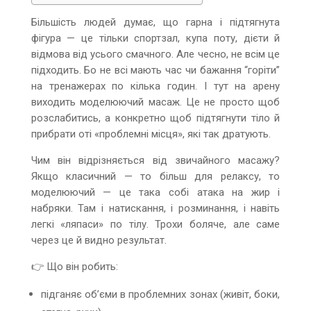
Більшість людей думає, що гарна і підтягнута
фігура — це тільки спортзал, купа поту, дієти й
відмова від усього смачного. Але чесно, не всім це
підходить. Бо не всі мають час чи бажання “горіти”
на тренажерах по кілька годин. І тут на арену
виходить моделюючий масаж. Це не просто щоб
розслабитись, а конкретно щоб підтягнути тіло й
прибрати оті «проблемні місця», які так дратують.
Чим він відрізняється від звичайного масажу?
Якщо класичний — то більш для релаксу, то
моделюючий — це така собі атака на жир і
набряки. Там і натискання, і розминання, і навіть
легкі «ляпаси» по тілу. Трохи боляче, але саме
через це й видно результат.
👉 Що він робить:
підганяє об’єми в проблемних зонах (живіт, боки,