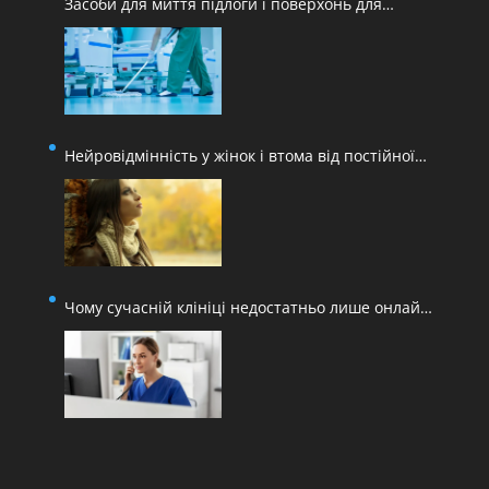
Засоби для миття підлоги і поверхонь для
медичних закладів
Нейровідмінність у жінок і втома від постійної
адаптації
Чому сучасній клініці недостатньо лише онлайн-
запису