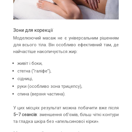
Зони для корекції
Моделюючий масаж не є універсальним рішенням
для всього тіла. Він особливо ефективний там, де
найчастіше накопичується жир:
живіт і боки,
стегна (“галіфе”),
сідниці,
руки (особливо зона трицепсу),
спина (верхня частина).
У цих місцях результат можна побачити вже після
5–7 сеансів
: зменшення об’ємів, більш чіткі контури
та гладка шкіра без «апельсинової кірки».