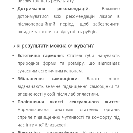
високу точність результату.
Дотримання рекомендацій:
Важливо
дотримуватися всіх рекомендацій лікаря в
післяопераційний період, щоб забезпечити
швидке загоєння та відсутність рубців.
Які результати можна очікувати?
Естетична гармонія:
Статеві губи набувають
природної форми та розміру, що відповідає
сучасним естетичним канонам.
Збільшення самооцінки:
Багато жінок
відзначають значне підвищення самооцінки та
впевненості у собі після лабіопластики.
Поліпшення якості сексуального життя:
Нормалізована анатомія статевих органів
сприяє підвищенню чутливості та комфорту під
час інтимної близькості.
Відсутність дискомфорту:
Усуваються такі