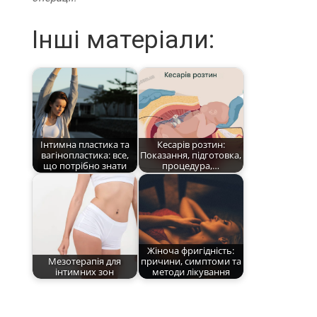
Інші матеріали:
Інтимна пластика та
Кесарів розтин:
вагінопластика: все,
Показання, підготовка,
що потрібно знати
процедура,…
Жіноча фригідність:
Мезотерапія для
причини, симптоми та
інтимних зон
методи лікування