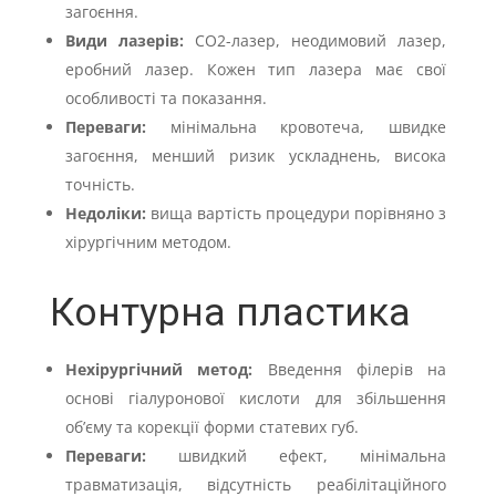
загоєння.
Види лазерів:
CO2-лазер, неодимовий лазер,
еробний лазер. Кожен тип лазера має свої
особливості та показання.
Переваги:
мінімальна кровотеча, швидке
загоєння, менший ризик ускладнень, висока
точність.
Недоліки:
вища вартість процедури порівняно з
хірургічним методом.
Контурна пластика
Нехірургічний метод:
Введення філерів на
основі гіалуронової кислоти для збільшення
об’єму та корекції форми статевих губ.
Переваги:
швидкий ефект, мінімальна
травматизація, відсутність реабілітаційного