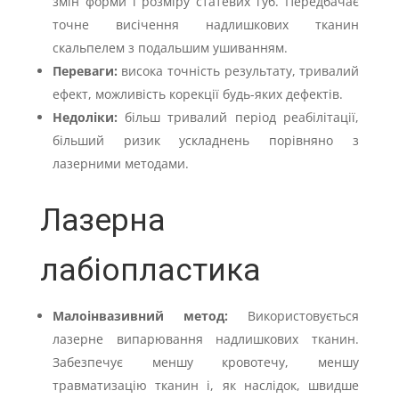
змін форми і розміру статевих губ. Передбачає
точне висічення надлишкових тканин
скальпелем з подальшим ушиванням.
Переваги:
висока точність результату, тривалий
ефект, можливість корекції будь-яких дефектів.
Недоліки:
більш тривалий період реабілітації,
більший ризик ускладнень порівняно з
лазерними методами.
Лазерна
лабіопластика
Малоінвазивний метод:
Використовується
лазерне випарювання надлишкових тканин.
Забезпечує меншу кровотечу, меншу
травматизацію тканин і, як наслідок, швидше