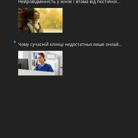
Нейровідмінність у жінок і втома від постійної
адаптації
Чому сучасній клініці недостатньо лише онлайн-
запису