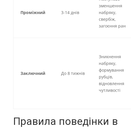
зменшення
Проміжний
3-14 днів
набряку,
свербіж,
загоєння ран
Зникнення
набряку,
формування
Заключний
До 8 тижнів
рубців,
відновлення
чутливості
Правила поведінки в