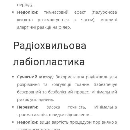
періоду.
Недоліки:
тимчасовий ефект (гіалуронова
кислота розсмоктується з часом), можливі
алергічні реакції на філер.
Радіохвильова
лабіопластика
Сучасний метод:
Використання радіохвиль для
розрізання та коагуляції тканин. Забезпечує
безкровний та безболісний процес, мінімальний
ризик ускладнень.
Переваги:
висока точність, мінімальна
травматизація, швидке відновлення.
Недоліки:
вища вартість процедури порівняно з
лазерними методами.