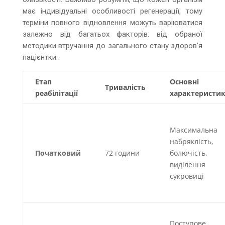
має індивідуальні особливості регенерації, тому
терміни повного відновлення можуть варіюватися
залежно від багатьох факторів: від обраної
методики втручання до загального стану здоров’я
пацієнтки.
Етап
Основні
Тривалість
реабілітації
характеристи
Максимальна
набряклість,
Початковий
72 години
болючість,
виділення
сукровиці
Поступове