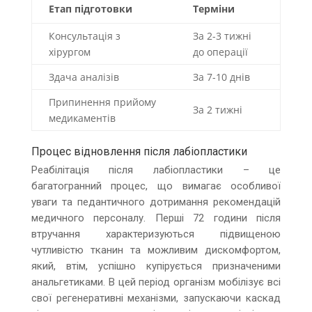
Етап підготовки
Терміни
Консультація з
За 2-3 тижні
хірургом
до операції
Здача аналізів
За 7-10 днів
Припинення прийому
За 2 тижні
медикаментів
Процес відновлення після лабіопластики
Реабілітація після лабіопластики – це
багатогранний процес, що вимагає особливої
уваги та педантичного дотримання рекомендацій
медичного персоналу. Перші 72 години після
втручання характеризуються підвищеною
чутливістю тканин та можливим дискомфортом,
який, втім, успішно купірується призначеними
анальгетиками. В цей період організм мобілізує всі
свої регенеративні механізми, запускаючи каскад