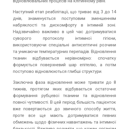
відновлювальних процесів на клітинному рівні.
Наступний етап реабілітації, що триває від 3 до 14
днів, знаменується поступовим зменшенням
набряклості та дискомфорту в інтимній зоні.
Надзвичайно важливо в цей час дотримуватися
суворого протоколу інтимної гігієни,
використовуючи спеціальні антисептичні розчини
та уникаючи температурних перепадів. Відновлення
тканин відбувається нерівномірно: спочатку
формується поверхневий шар епітелію, а потім
поступово відновлюються глибші структури.
Заключна фаза відновлення може тривати до 8
тижнів, протягом яких відбувається остаточне
формування рубцевої тканини та відновлення
повної чутливості. В цей період більшість пацієнток
вже повертаються до звичного способу життя,
проте все ще мають дотримуватися певних
обмежень щодо фізичних навантажень та інтимної
близькості. Важливо розуміти, що кожен організм