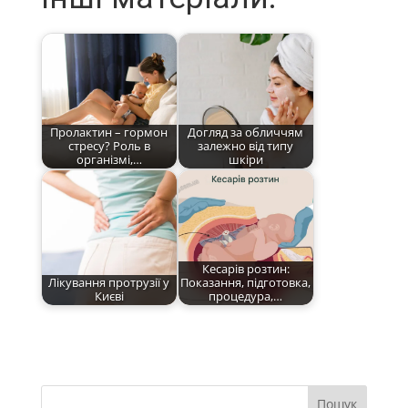
Пролактин – гормон
Догляд за обличчям
стресу? Роль в
залежно від типу
організмі,…
шкіри
Кесарів розтин:
Лікування протрузії у
Показання, підготовка,
Києві
процедура,…
Пошук