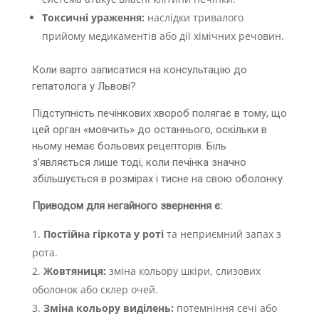
Токсичні ураження:
наслідки тривалого
прийому медикаментів або дії хімічних речовин.
Коли варто записатися на консультацію до
гепатолога у Львові?
Підступність печінкових хвороб полягає в тому, що
цей орган «мовчить» до останнього, оскільки в
ньому немає больових рецепторів. Біль
з’являється лише тоді, коли печінка значно
збільшується в розмірах і тисне на свою оболонку.
Приводом для негайного звернення є:
Постійна гіркота у роті
та неприємний запах з
рота.
Жовтяниця:
зміна кольору шкіри, слизових
оболонок або склер очей.
Зміна кольору виділень:
потемніння сечі або