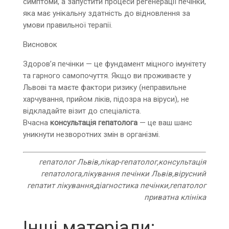
симптоми, а запустити процеси регенерації печінки,
яка має унікальну здатність до відновлення за
умови правильної терапії.
Висновок
Здоров’я печінки — це фундамент міцного імунітету
та гарного самопочуття. Якщо ви проживаєте у
Львові та маєте фактори ризику (неправильне
харчування, прийом ліків, підозра на віруси), не
відкладайте візит до спеціаліста.
Вчасна
консультація гепатолога
— це ваш шанс
уникнути незворотних змін в організмі.
гепатолог Львів,лікар-гепатолог,консультація
гепатолога,лікування печінки Львів,вірусний
гепатит лікування,діагностика печінки,гепатолог
приватна клініка
Інші матеріали: