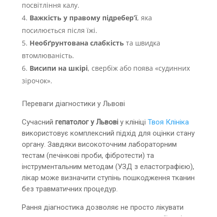
посвітління калу.
Важкість у правому підребер’ї
, яка
посилюється після їжі.
Необґрунтована слабкість
та швидка
втомлюваність.
Висипи на шкірі
, свербіж або поява «судинних
зірочок».
Переваги діагностики у Львові
Сучасний
гепатолог у Львові
у клініці
Твоя Клініка
використовує комплексний підхід для оцінки стану
органу. Завдяки високоточним лабораторним
тестам (печінкові проби, фібротести) та
інструментальним методам (УЗД з еластографією),
лікар може визначити ступінь пошкодження тканин
без травматичних процедур.
Рання діагностика дозволяє не просто лікувати