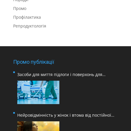
Промо
Профілактика
Репродуктологія
Промо публікації
Засоби для миття підлоги і поверхонь для
медичних закладів
Нейровідмінність у жінок і втома від постійної
адаптації