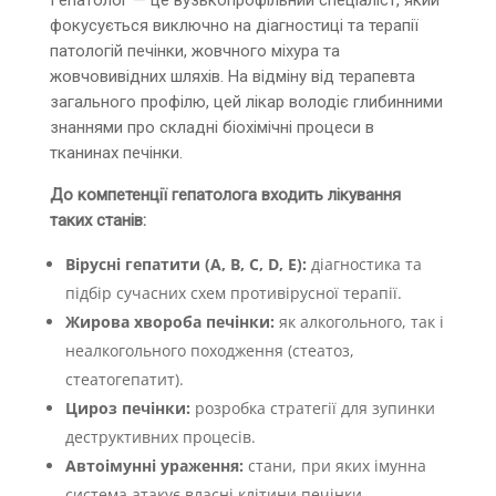
Гепатолог — це вузькопрофільний спеціаліст, який
фокусується виключно на діагностиці та терапії
патологій печінки, жовчного міхура та
жовчовивідних шляхів. На відміну від терапевта
загального профілю, цей лікар володіє глибинними
знаннями про складні біохімічні процеси в
тканинах печінки.
До компетенції гепатолога входить лікування
таких станів:
Вірусні гепатити (А, В, С, D, Е):
діагностика та
підбір сучасних схем противірусної терапії.
Жирова хвороба печінки:
як алкогольного, так і
неалкогольного походження (стеатоз,
стеатогепатит).
Цироз печінки:
розробка стратегії для зупинки
деструктивних процесів.
Автоімунні ураження:
стани, при яких імунна
система атакує власні клітини печінки.