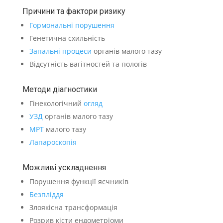
Причини та фактори ризику
Гормональні порушення
Генетична схильність
Запальні процеси
органів малого тазу
Відсутність вагітностей та пологів
Методи діагностики
Гінекологічний
огляд
УЗД
органів малого тазу
МРТ
малого тазу
Лапароскопія
Можливі ускладнення
Порушення функції яєчників
Безпліддя
Злоякісна трансформація
Розрив кісти ендометріоми