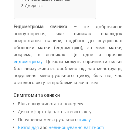
Джерела:
Ендометріома яєчника
– це доброякісне
новоутворення, яке виникає внаслідок
розростання тканини, подібної до внутрішньої
оболонки матки (ендометрію), за межі матки,
зокрема, в яєчниках. Це одне з проявів
ендометріозу
. Ці кісти можуть спричиняти сильні
болі внизу живота, особливо під час менструації,
порушення менструального циклу, біль під час
статевого акту та проблеми із зачаттям.
Симптоми та ознаки
Біль внизу живота та попереку
Дискомфорт під час статевого акту
Порушення менструального
циклу
Безпліддя
або
невиношування вагітності