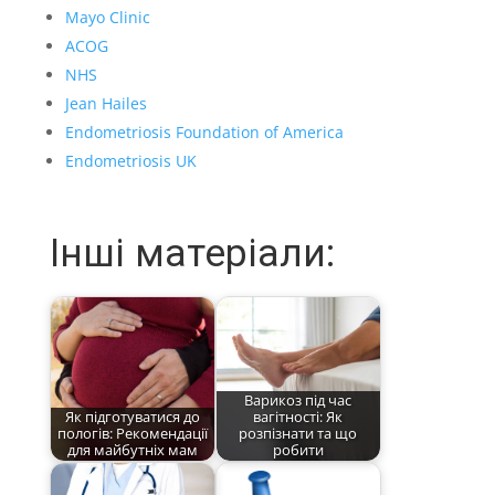
Mayo Clinic
ACOG
NHS
Jean Hailes
Endometriosis Foundation of America
Endometriosis UK
Інші матеріали:
Варикоз під час
Як підготуватися до
вагітності: Як
пологів: Рекомендації
розпізнати та що
для майбутніх мам
робити