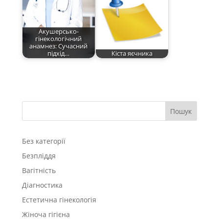
Акушерсько-
гінекологічний
анамнез: Сучасний
підхід…
Кіста яєчника
Пошук
Без категорії
Безпліддя
Вагітність
Діагностика
Естетична гінекологія
Жіноча гігієна