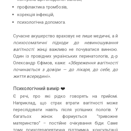
профілактика тромбозів,
корекція інфекцій,
психологічна допомога.
Сучасне акушерство враховує не лише медичні, а й
психосоматичні підходи до невиношування
вагітності
: жінці важливо не почуватися винною.
Один із провідних українських перинатологів, д-р
Олександр Єфімов, каже:
«Збереження вагітності
починається з довіри — до лікаря, до себе, до
життя всередині».
Психологічний вимір ❤️
Є речі, про які рідко говорять на прийомі.
Наприклад, що страх втрати вагітності може
переслідувати навіть після успішних пологів. У
багатьох жінок формується “тривожне
материнство” – постійне очікування біди. Саме
тому психотерапевтична підтримка, консультації