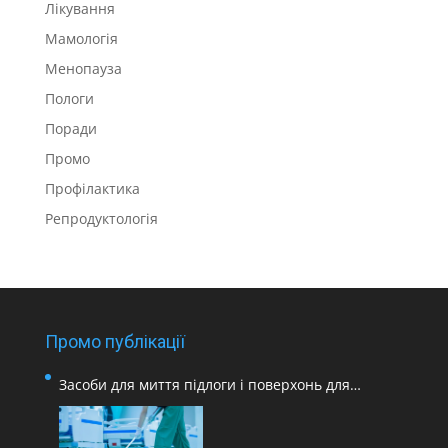
Лікування
Мамологія
Менопауза
Пологи
Поради
Промо
Профілактика
Репродуктологія
Промо публікації
Засоби для миття підлоги і поверхонь для
медичних закладів