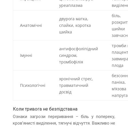
уреаплазма
виділен
біль,
двурога матка,
розкрит
Анатомічні
спайки, коротка
шийки
шийка
завчасн
тромби 
антифосфоліпідний
плацент
Імунні
синдром,
завмир
тромбофілія
плода
безсонн
хронічний стрес,
паніка,
Психологічні
травматичний
м’язова
досвід
напруга
Коли тривога не безпідставна
Ознаки загрози переривання – біль у попереку,
кров’янисті виділення, тягнучі відчуття. Важливо не