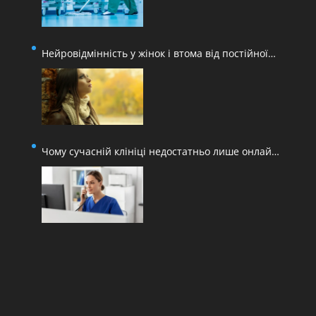
Нейровідмінність у жінок і втома від постійної
адаптації
Чому сучасній клініці недостатньо лише онлайн-
запису