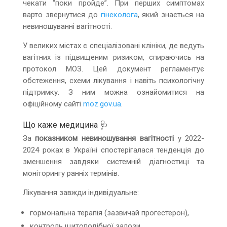
чекати “поки пройде”. При перших симптомах
варто звернутися до
гінеколога
, який знається на
невиношуванні вагітності.
У великих містах є спеціалізовані клініки, де ведуть
вагітних із підвищеним ризиком, спираючись на
протокол МОЗ. Цей документ регламентує
обстеження, схеми лікування і навіть психологічну
підтримку. З ним можна ознайомитися на
офіційному сайті
moz.gov.ua
.
Що каже медицина 🩺
За
показником невиношування вагітності
у 2022-
2024 роках в Україні спостерігалася тенденція до
зменшення завдяки системній діагностиці та
моніторингу ранніх термінів.
Лікування завжди індивідуальне:
гормональна терапія (зазвичай прогестерон),
контроль щитоподібної залози,