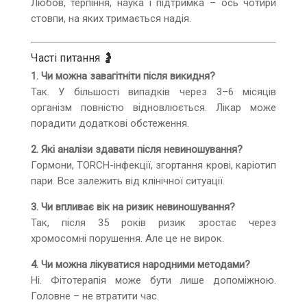
Любов, терпіння, наука і підтримка – ось чотири
стовпи, на яких тримається надія.
Часті питання 🤰
1. Чи можна завагітніти після викидня?
Так. У більшості випадків через 3–6 місяців
організм повністю відновлюється. Лікар може
порадити додаткові обстеження.
2. Які аналізи здавати після невиношування?
Гормони, TORCH-інфекції, згортання крові, каріотип
пари. Все залежить від клінічної ситуації.
3. Чи впливає вік на ризик невиношування?
Так, після 35 років ризик зростає через
хромосомні порушення. Але це не вирок.
4. Чи можна лікуватися народними методами?
Ні. Фітотерапія може бути лише допоміжною.
Головне – не втратити час.