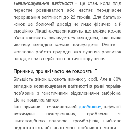
Невиношування вагітності
– це стан, коли плід
перестає розвиватися або настає передчасне
переривання вагітності до 22 тижнів. Для багатьох
жінок це болючий досвід не лише фізично, а й
емоційно. Лікарі-акушери кажуть, що майже кожна
п’ята вагітність закінчується викиднем, але лише
частину випадків можна попередити. Решта –
мовчазна робота природи, яка зупиняє розвиток
плода, коли є серйозні генетичні порушення.
Причини, про які часто не говорять 🤍
Більшість жінок шукають винних у собі. Але в 60%
випадків
невиношування вагітності в ранні терміни
пов’язане з генетичними відхиленнями ембріона.
Це не помилка матері.
Інші причини – гормональний
дисбаланс
, інфекції,
аутоімунні захворювання, проблеми зі
щитоподібною залозою, тромбофілія, шийкова
недостатність або анатомічні особливості матки.