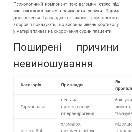
Психологічний компонент теж вагомий:
стрес під
час вагітності
може посилювати ризики. Відомі
дослідження Гарвардської школи громадського
здоров’я показують, що високий рівень кортизолу
у матері впливає на скорочення судин плаценти.
Поширені причини
невиношування
Як
Категорія
Приклади
проявл
нестача
біль уни
Гормональні
прогестерону,
живота,
гіперандрогенія
“змазув
хламідіоз,
підвищ
Інфекційні
цитомегаловірус,
темпера