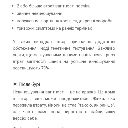
2 або більше втрат вагітності поспіль
звичне невиношування
порушення згортання крові, ендокринні хвороби
тривожні симптоми на ранніх термінах
У таких випадках лікар призначає додаткові
обстеження, іноді генетичне тестування. Важливо
знати, що за сучасними даними навіть після трьох
втрат вагітності шанси на успішне виношування
перевищують 70%.
🌸 Після бурі
Невиношування вагітності – це не крапка. Це кома
в історії, яка може продовжитися. Жінка, яка
пережила втрату, ніколи не стає “такою, як раніше”,
але часто саме вона виростає в найсильнішу
версію себе.