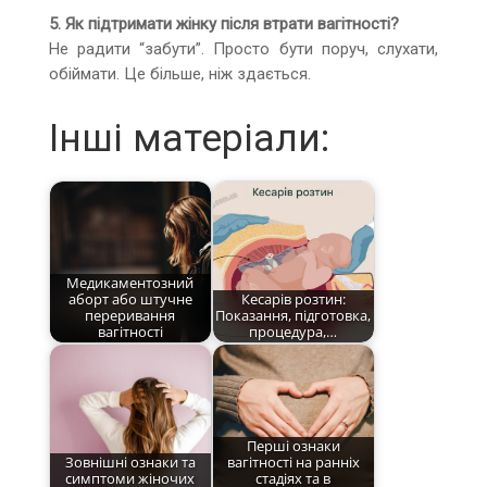
5. Як підтримати жінку після втрати вагітності?
Не радити “забути”. Просто бути поруч, слухати,
обіймати. Це більше, ніж здається.
Інші матеріали:
Медикаментозний
аборт або штучне
Кесарів розтин:
переривання
Показання, підготовка,
вагітності
процедура,…
Перші ознаки
Зовнішні ознаки та
вагітності на ранніх
симптоми жіночих
стадіях та в