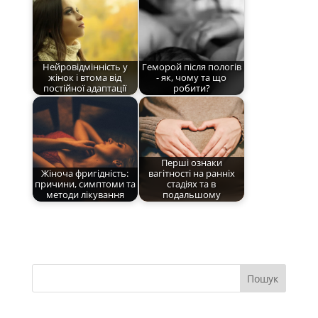
Нейровідмінність у
Геморой після пологів
жінок і втома від
- як, чому та що
постійної адаптації
робити?
Перші ознаки
Жіноча фригідність:
вагітності на ранніх
причини, симптоми та
стадіях та в
методи лікування
подальшому
Пошук