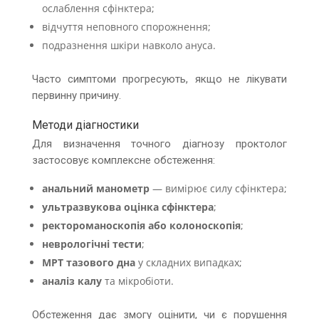
ослаблення сфінктера;
відчуття неповного спорожнення;
подразнення шкіри навколо ануса.
Часто симптоми прогресують, якщо не лікувати
первинну причину.
Методи діагностики
Для визначення точного діагнозу проктолог
застосовує комплексне обстеження:
анальний манометр
— вимірює силу сфінктера;
ультразвукова оцінка сфінктера
;
ректороманоскопія або колоноскопія
;
неврологічні тести
;
МРТ тазового дна
у складних випадках;
аналіз калу
та мікробіоти.
Обстеження дає змогу оцінити, чи є порушення