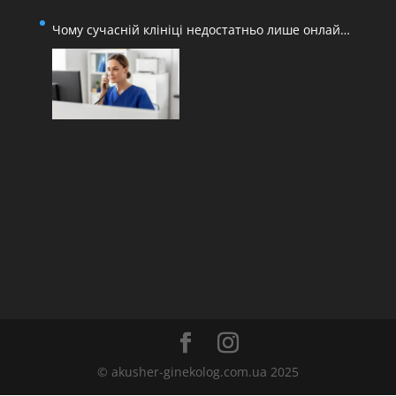
Чому сучасній клініці недостатньо лише онлайн-
запису
© akusher-ginekolog.com.ua 2025