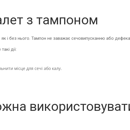
уалет з тампоном
 як і без нього. Тампон не заважає сечовипусканню або дефекац
такі дії:
льнити місце для сечі або калу.
можна використовуват