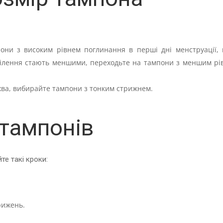
они з високим рівнем поглинання в перші дні менструації, 
виділення стають меншими, переходьте на тампони з меншим рі
піхва, вибирайте тампони з тонким стрижнем.
тампонів
е такі кроки:
рижень.