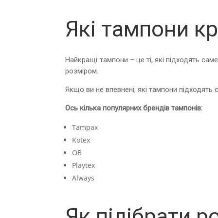
Які тампони к
Найкращі тампони – це ті, які підходять сам
розміром.
Якщо ви не впевнені, які тампони підходять
Ось кілька популярних брендів тампонів:
Tampax
Kotex
OB
Playtex
Always
Як підібрати р