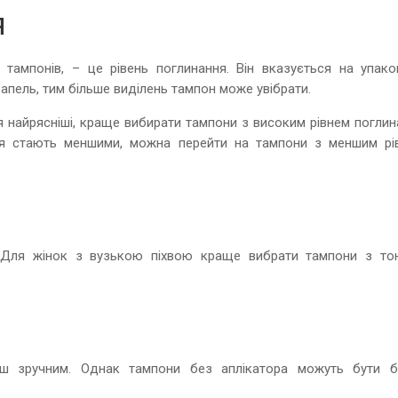
я
тампонів, – це рівень поглинання. Він вказується на упаков
рапель, тим більше виділень тампон може увібрати.
ня найрясніші, краще вибирати тампони з високим рівнем погли
ення стають меншими, можна перейти на тампони з меншим рі
. Для жінок з вузькою піхвою краще вибрати тампони з то
ьш зручним. Однак тампони без аплікатора можуть бути б