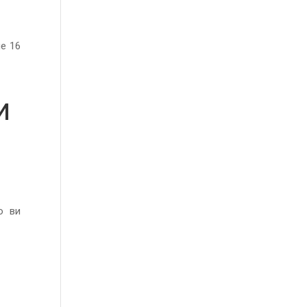
е 16
и
о ви