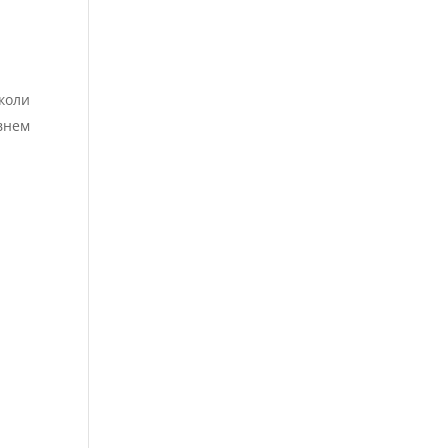
коли
внем