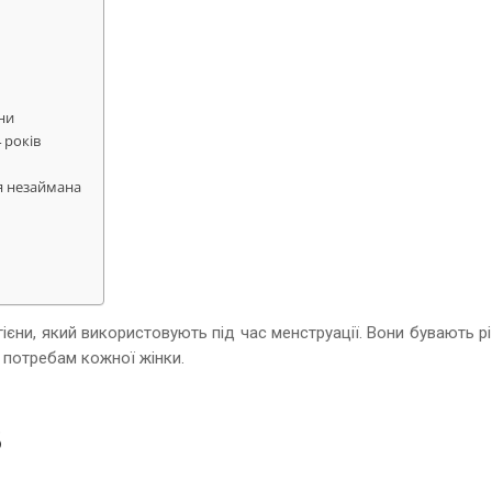
ни
 років
я незаймана
гієни, який використовують під час менструації. Вони бувають р
и потребам кожної жінки.
в