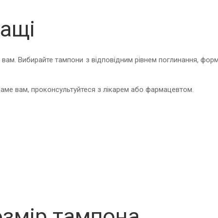
ращі
е вам. Вибирайте тампони з відповідним рівнем поглинання, фор
 саме вам, проконсультуйтеся з лікарем або фармацевтом.
озмір тампона