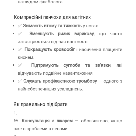
наглядом флеболога.
Компресійні панчохи для вагітних
✅
Знімають втому та тяжкість
у ногах.
✅
Зменшують ризик варикозу
, що часто
загострюється під час вагітності.
✅
Покращують кровообіг
і насичення плаценти
киснем.
✅
Підтримують суглоби та зв’язки
, які
відчувають подвійне навантаження.
✅
Служать профілактикою тромбозу
— одного з
найнебезпечніших ускладнень.
Як правильно підібрати
🎯
Консультація з лікарем
— обов’язково, якщо
вже є проблеми з венами.