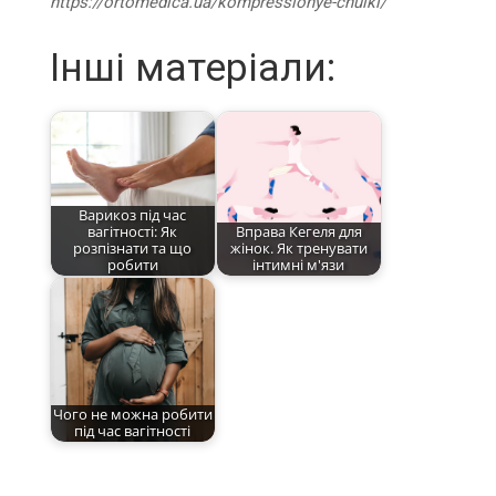
https://ortomedica.ua/kompressionye-chulki/
Інші матеріали:
Варикоз під час
вагітності: Як
Вправа Кегеля для
розпізнати та що
жінок. Як тренувати
робити
інтимні м'язи
Чого не можна робити
під час вагітності