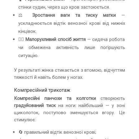
стінки судин, через що кров застоюється.
⚖️
Зростання ваги та тиску матки
—
ускладнюється відтік венозної крові від нижніх
кінцівок.
🚶‍♀️
Малорухливий спосіб життя
— сидяча робота
чи обмежена активність лише погіршують
ситуацію.
У результаті жінка стикається з втомою, відчуттям
тяжкості й навіть болем у ногах.
Компресійний трикотаж
Компресійні панчохи та колготки
створюють
градуйований тиск
на ноги: найбільший — у зоні
щиколоток, поступово зменшується вгору. Це
стимулює:
🔄 правильний відтік венозної крові;