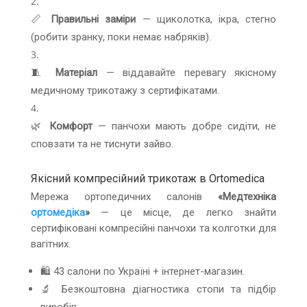
📏
Правильні заміри
— щиколотка, ікра, стегно
(робити зранку, поки немає набряків).
🧵
Матеріал
— віддавайте перевагу якісному
медичному трикотажу з сертифікатами.
🌿
Комфорт
— панчохи мають добре сидіти, не
сповзати та не тиснути зайво.
Якісний компресійний трикотаж в Ortomedica
Мережа ортопедичних салонів
«Медтехніка
ортомедіка
»
— це місце, де легко знайти
сертифіковані компресійні панчохи та колготки для
вагітних.
🛍 43 салони по Україні + інтернет-магазин.
🔬 Безкоштовна діагностика стопи та підбір
виробів.