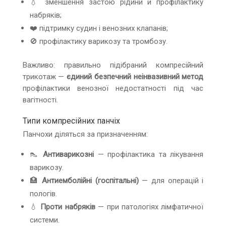
💧 зменшення застою рідини й профілактику
набряків;
❤️ підтримку судин і венозних клапанів;
🚫 профілактику варикозу та тромбозу.
Важливо: правильно підібраний компресійний
трикотаж —
єдиний безпечний неінвазивний метод
профілактики венозної недостатності під час
вагітності.
Типи компресійних панчіх
Панчохи діляться за призначенням:
👠
Антиварикозні
— профілактика та лікування
варикозу.
🏥
Антиемболійні (госпітальні)
— для операцій і
пологів.
💧
Проти набряків
— при патологіях лімфатичної
системи.