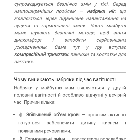
супроводжується безліччю змін у тілі. Серед
найпоширеніших проблем —
набряки ніг
, що
з’являються через підвищене навантаження на
судини та гормональні зміни. Часто майбутні
мами шукають безпечні методи, щоб зняти
дискомфорт і запобігти серйознішим
ускладненням. Саме тут у гру вступає
компресійний трикотаж
: панчохи та колготки для
вагітних.
Чому виникають набряки під час вагітності
Набряки у майбутніх мам з’являються у другій
половині вагітності й особливо відчутні у вечірній
час. Причин кілька:
🩸
Збільшений об’єм крові
— організм активно
готується забезпечити дитину киснем і
поживними речовинами.
🤰
Гормональні зміни
— прогестерон розслабляє