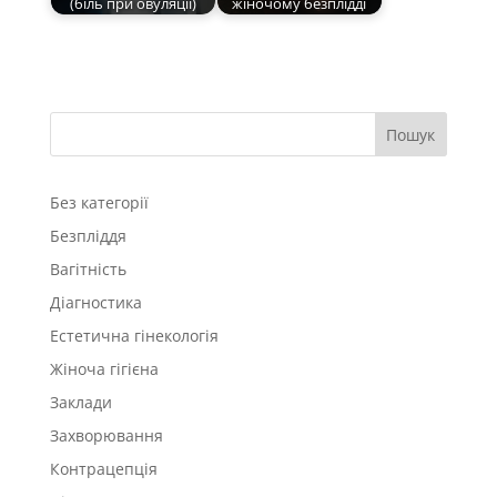
(біль при овуляції)
жіночому безплідді
Пошук
Без категорії
Безпліддя
Вагітність
Діагностика
Естетична гінекологія
Жіноча гігієна
Заклади
Захворювання
Контрацепція