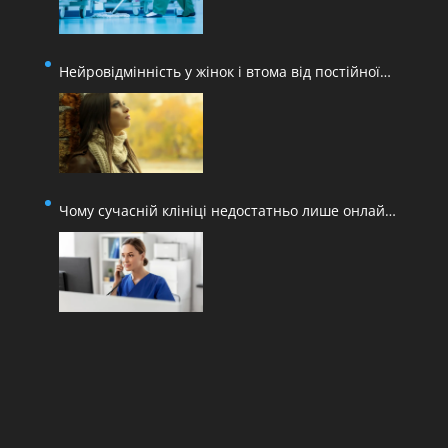
Нейровідмінність у жінок і втома від постійної
адаптації
Чому сучасній клініці недостатньо лише онлайн-
запису