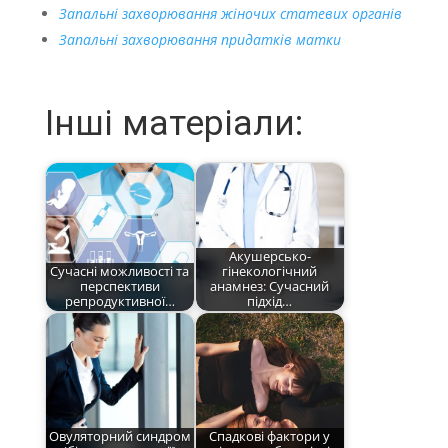
Запальні захворювання жіночих статевих органів
Запальні захворювання придатків матки
Інші матеріали:
Акушерсько-
Сучасні можливості та
гінекологічний
перспективи
анамнез: Сучасний
репродуктивної…
підхід…
Овуляторний синдром
Спадкові фактори у