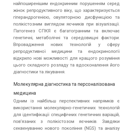
найпоширенішим ендокринним порушенням серед
жінок репродуктивного віку, що характеризується
гіперандрогенією, овуляторною дисфункцією та
полікістозним виглядом яєчників при візуалізації.
Патогенез СПКЯ є багатогранним та включає
генетичні, метаболічні та середовищні фактори.
Впровадження нових технологій у сферу
репродуктивної медицини та ендокринології
відкрило нові можливості для кращого розуміння
цього складного розладу та вдосконалення його
діагностики та лікування.
Молекулярна діагностика та персоналізована
медицина
Одним із найбільш перспективних напрямків є
використання молекулярно-генетичних технологій
для ідентифікації специфічних генетичних варіацій,
пов’язаних з полікістозом яєчників. Завдяки
секвенуванню нового покоління (NGS) та аналізу