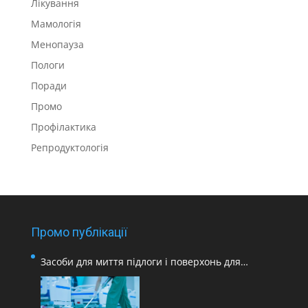
Лікування
Мамологія
Менопауза
Пологи
Поради
Промо
Профілактика
Репродуктологія
Промо публікації
Засоби для миття підлоги і поверхонь для
медичних закладів