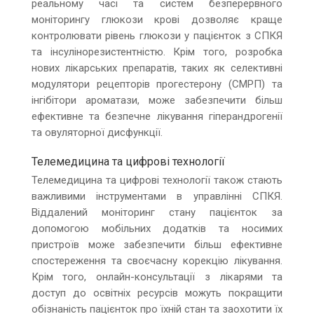
реальному часі та систем безперервного
моніторингу глюкози крові дозволяє краще
контролювати рівень глюкози у пацієнток з СПКЯ
та інсулінорезистентністю. Крім того, розробка
нових лікарських препаратів, таких як селективні
модулятори рецепторів прогестерону (СМРП) та
інгібітори ароматази, може забезпечити більш
ефективне та безпечне лікування гіперандрогенії
та овуляторної дисфункції.
Телемедицина та цифрові технології
Телемедицина та цифрові технології також стають
важливими інструментами в управлінні СПКЯ.
Віддалений моніторинг стану пацієнток за
допомогою мобільних додатків та носимих
пристроїв може забезпечити більш ефективне
спостереження та своєчасну корекцію лікування.
Крім того, онлайн-консультації з лікарями та
доступ до освітніх ресурсів можуть покращити
обізнаність пацієнток про їхній стан та заохотити їх