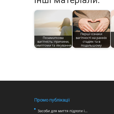
Інші матеріали:
Перші ознаки
Позаматкова
вагітності на ранніх
вагітність: причини,
стадіях та в
симптоми та лікування
подальшому
Промо публікації
Засоби для миття підлоги і