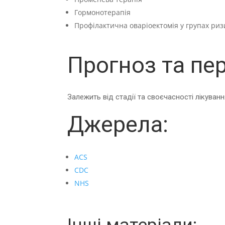
Гормонотерапія
Профілактична оваріоектомія у групах риз
Прогноз та пе
Залежить від стадії та своєчасності лікуван
Джерела:
ACS
CDC
NHS