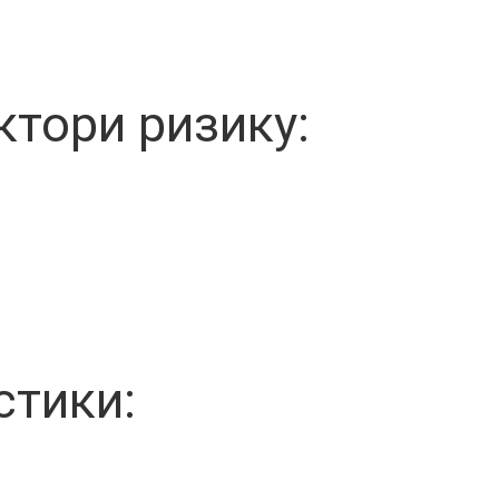
ктори ризику:
стики: