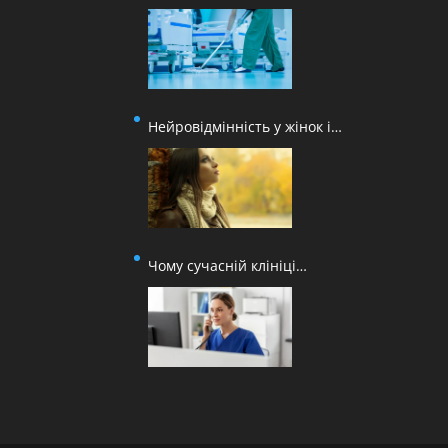
поверхонь для медичних
закладів
Нейровідмінність у жінок і
втома від постійної адаптації
Чому сучасній клініці
недостатньо лише онлайн-
запису