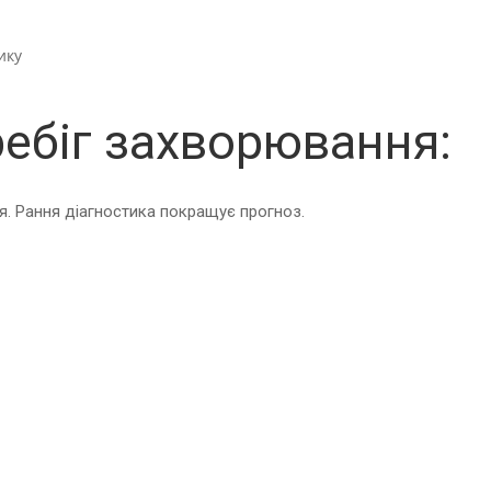
ику
ребіг захворювання:
ня. Рання діагностика покращує прогноз.