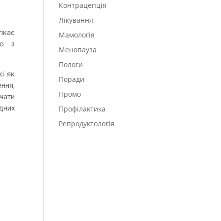
Контрацепція
Лікування
ікає
Мамологія
єю з
Менопауза
Пологи
кі як
Поради
ення,
Промо
чати
ідних
Профілактика
Репродуктологія