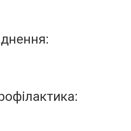
днення:
рофілактика: