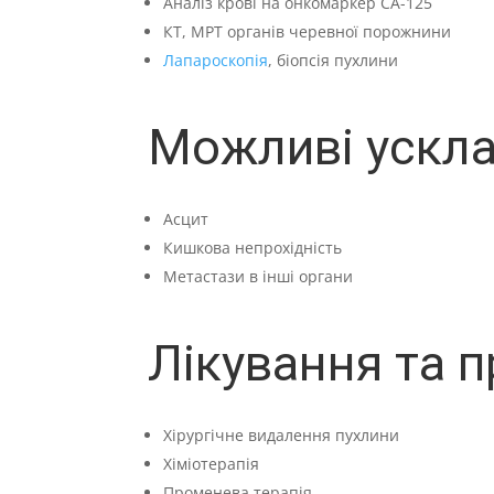
Аналіз крові на онкомаркер СА-125
КТ, МРТ органів черевної порожнини
Лапароскопія
, біопсія пухлини
Можливі ускла
Асцит
Кишкова непрохідність
Метастази в інші органи
Лікування та п
Хірургічне видалення пухлини
Хіміотерапія
Променева терапія