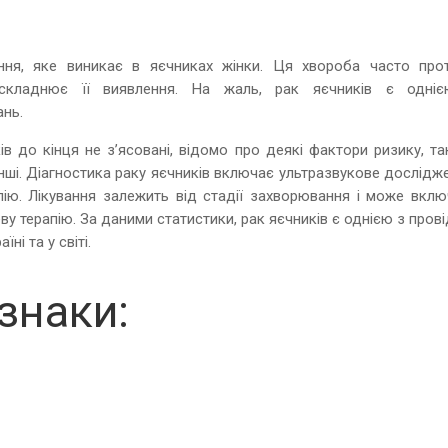
ня, яке виникає в яєчниках жінки. Ця хвороба часто прот
складнює її виявлення. На жаль, рак яєчників є одні
ань.
в до кінця не з’ясовані, відомо про деякі фактори ризику, та
інші. Діагностика раку яєчників включає ультразвукове дослідж
пію. Лікування залежить від стадії захворювання і може вклю
еву терапію. За даними статистики, рак яєчників є однією з пров
ні та у світі.
знаки: