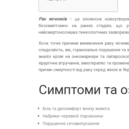
Рак яєчників
– це злоякісне новоутворен
безсимптомно на ранніх стадіях, що у
найсмертоносніших гінекологічних захворюв
Хоча точні причини виникнення раку яєчникі
спадковість, вік, гормональні порушення та 
аналіз крові на онкомаркери та лапароско
хірургічне втручання, хіміотерапію та промен
причин смертності від раку серед жінок в Украї
Симптоми та о
Біль та дискомфорт внизу живота
Набряки черевної порожнини
Порушення сечовипускання