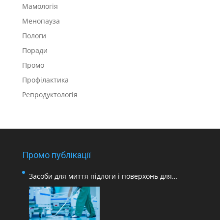
Мамологія
Менопауза
Пологи
Поради
Промо
Профілактика
Репродуктологія
Промо публікації
Засоби для миття підлоги і поверхонь для
медичних закладів