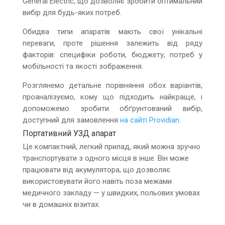
General Electric, що дозволяє зробити оптимальний
вибір для будь-яких потреб.
Обидва типи апаратів мають свої унікальні
переваги, проте рішення залежить від ряду
факторів: специфіки роботи, бюджету, потреб у
мобільності та якості зображення.
Розглянемо детальне порівняння обох варіантів,
проаналізуємо, кому що підходить найкраще, і
допоможемо зробити обґрунтований вибір,
доступний для замовлення
на сайті Providian
.
Портативний УЗД апарат
Це компактний, легкий прилад, який можна зручно
транспортувати з одного місця в інше. Він може
працювати від акумулятора, що дозволяє
використовувати його навіть поза межами
медичного закладу — у швидких, польових умовах
чи в домашніх візитах.