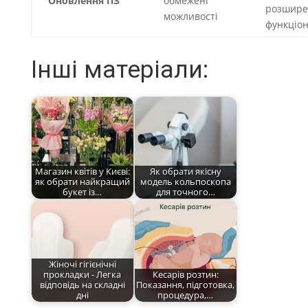
Оновлення ПЗ
обмежені
розшире
можливості
функціо
Інші матеріали:
Магазин квітів у Києві:
Як обрати якісну
як обрати найкращий
модель кольпоскопа
букет із…
для точного…
Жіночі гігієнічні
прокладки - Легка
Кесарів розтин:
відповідь на складні
Показання, підготовка,
дні
процедура,…