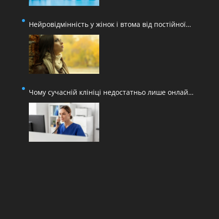
Нейровідмінність у жінок і втома від постійної
адаптації
Чому сучасній клініці недостатньо лише онлайн-
запису