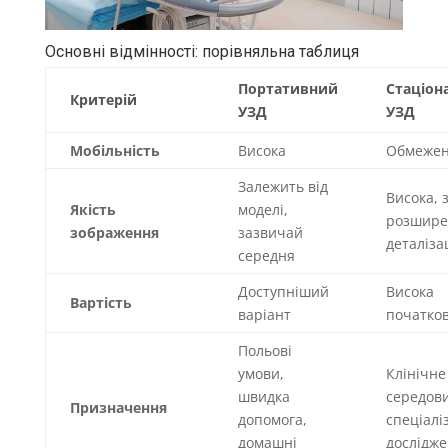
Основні відмінності: порівняльна таблиця
Портативний
Стаціон
Критерій
УЗД
УЗД
Мобільність
Висока
Обмеже
Залежить від
Висока, 
Якість
моделі,
розшир
зображення
зазвичай
деталіза
середня
Доступніший
Висока
Вартість
варіант
початков
Польові
умови,
Клінічне
швидка
середов
Призначення
допомога,
спеціалі
домашні
дослідж