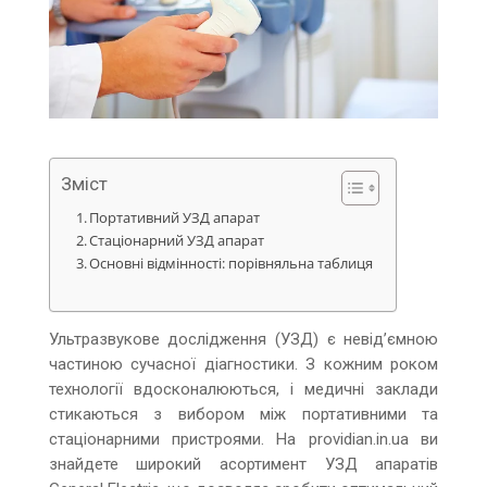
Зміст
Портативний УЗД апарат
Стаціонарний УЗД апарат
Основні відмінності: порівняльна таблиця
Ультразвукове дослідження (УЗД) є невід’ємною
частиною сучасної діагностики. З кожним роком
технології вдосконалюються, і медичні заклади
стикаються з вибором між портативними та
стаціонарними пристроями. На providian.in.ua ви
знайдете широкий асортимент УЗД апаратів