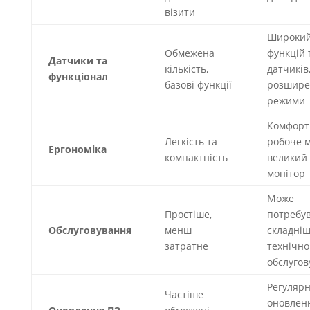
візити
Широкий
Обмежена
функцій 
Датчики та
кількість,
датчиків
функціонал
базові функції
розшире
режими
Комфорт
Легкість та
робоче м
Ергономіка
компактність
великий
монітор
Може
Простіше,
потребу
Обслуговування
менш
складніш
затратне
технічно
обслуго
Регулярн
Частіше
оновлен