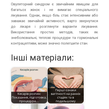
Овуляторний синдром є звичайним явищем для
багатьох жінок і не вимагає спеціального
лікування. Однак, якщо біль стає інтенсивним або
заважає звичайній активності, варто звернутися
до лікаря і розглянути варіанти лікування.
Використання простих методів, таких як
знеболювальні, теплові процедури та гормональні
контрацептиви, може значно полегшити стан.
Інші матеріали:
Перші ознаки
Кесарів розтин:
вагітності на ранніх
Показання, підготовка,
стадіях та в
процедура,…
подальшому