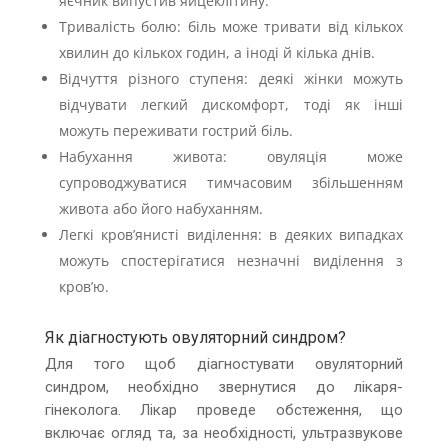
яєчник випустив яйцеклітину.
Тривалість болю: біль може тривати від кількох
хвилин до кількох годин, а іноді й кілька днів.
Відчуття різного ступеня: деякі жінки можуть
відчувати легкий дискомфорт, тоді як інші
можуть переживати гострий біль.
Набухання живота: овуляція може
супроводжуватися тимчасовим збільшенням
живота або його набуханням.
Легкі кров’янисті виділення: в деяких випадках
можуть спостерігатися незначні виділення з
кров’ю.
Як діагностують овуляторний синдром?
Для того щоб діагностувати овуляторний
синдром, необхідно звернутися до лікаря-
гінеколога. Лікар проведе обстеження, що
включає огляд та, за необхідності, ультразвукове