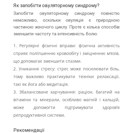
Як запобігти овуляторному синдрому?
Запобігти овуляторному синдрому повністю
неможливо, оскільки овуляція є природною
частиною жіночого циклу. Проте є кілька способів
зменшити частоту та інтенсивність болю:
Регулярні фізичні вправи: фізична активність
сприяє поліпшенню кровообігу і зміцненню м’язів,
що допомагає зменшити спазми.
Уникання стресу: стрес може посилювати біль,
тому важливо практикувати техніки релаксації,
такі як йога або медитація.
Збалансоване харчування: раціон, багатий на
вітаміни та мінерали, особливо магній і кальцій,
може допомогти підтримувати здоров’я
репродуктивної системи.
Рекомендації