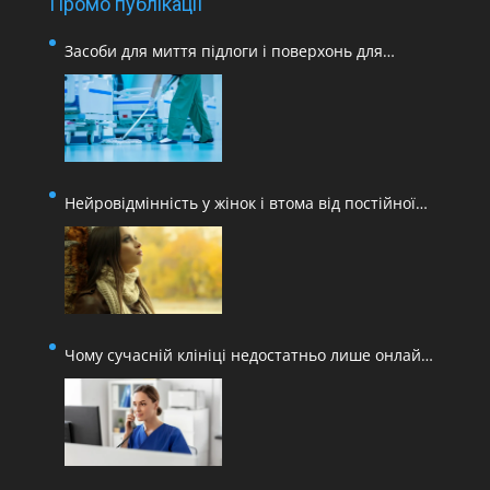
Промо публікації
Засоби для миття підлоги і поверхонь для
медичних закладів
Нейровідмінність у жінок і втома від постійної
адаптації
Чому сучасній клініці недостатньо лише онлайн-
запису