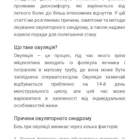
проявами дискомфорту, які варіюються від
легкого болю до більш інтенсивних відчуттів. У цій
статті ми розглянемо причини, симптоми та методи
лікування овуляторного синдрому, а також надамо
корисні поради для полегшення стану.
Що таке овуляція?
Овуляція — це процес, під час якого зріла
яйцеклітина виходить із фолікула яєчника і
потрапляє в маткову трубу, де вона може бути
запліднена сперматозоїдом. Овуляція зазвичай
відбувається приблизно на 14-й день
менструального циклу, але цей час може
варіюватися в залежності від індивідуальних
особливостей жінки.
Причини овуляторного синдрому
Біль при овуляції виникає через кілька факторів:
Розрив фолікула: коли яйцеклітина виходить із