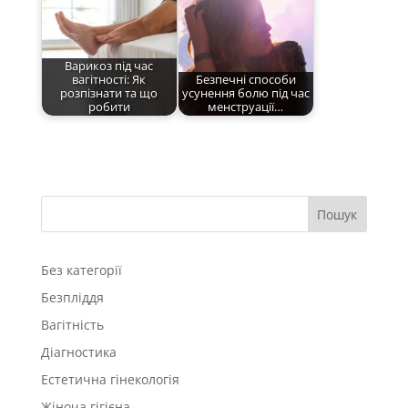
Варикоз під час
вагітності: Як
Безпечні способи
розпізнати та що
усунення болю під час
робити
менструації…
Пошук
Без категорії
Безпліддя
Вагітність
Діагностика
Естетична гінекологія
Жіноча гігієна