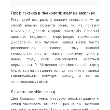
Профілактика в гінекології: чому це важливо
Регулярний контроль у напрямі гінекологія — це
спосіб вчасно помітити зміни, які на початку
можуть не давати жодних симптомів. Запальні
процеси, порушення мікрофлори, гормональні
дисбаланси або патології шийки матки часто
розвиваються поступово, тому планові
гінекологічні послуги мають практичну цінність
навіть тоді, коли самопочуття здається
нормальним. У Медесана профілактичний підхід
будується на поєднанні огляду, скринінгів і оцінки
індивідуальних факторів ризику, а не на
«формальному» візиті.
Як часто потрібен огляд
Для більшості жінок базовою рекомендацією є
огляд гінеколога Вишневе 1 раз на рік. Частіший
контроль — раз на 6–12 місяців — доцільний, якщо