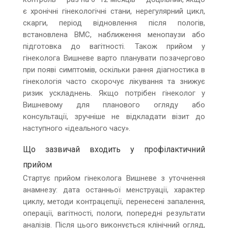
є хронічні гінекологічні стани, нерегулярний цикл,
скарги, період відновлення після пологів,
встановлена ВМС, наближення менопаузи або
підготовка до вагітності. Також прийом у
гінеколога Вишневе варто планувати позачергово
при появі симптомів, оскільки рання діагностика в
гінекологія часто скорочує лікування та знижує
ризик ускладнень. Якщо потрібен гінеколог у
Вишневому для планового огляду або
консультації, зручніше не відкладати візит до
наступного «ідеального часу».
Що зазвичай входить у профілактичний
прийом
Стартує прийом гінеколога Вишневе з уточнення
анамнезу: дата останньої менструації, характер
циклу, методи контрацепції, перенесені запалення,
операції, вагітності, пологи, попередні результати
аналізів. Після цього виконується клінічний огляд,