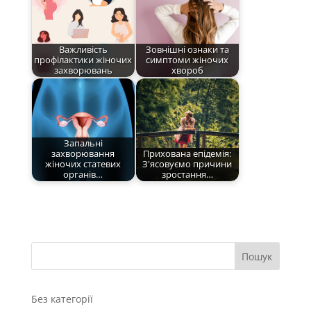
Важливість
Зовнішні ознаки та
профілактики жіночих
симптоми жіночих
захворювань
хвороб
Запальні
захворювання
Прихована епідемія:
жіночих статевих
З'ясовуємо причини
органів…
зростання…
Пошук
Без категорії