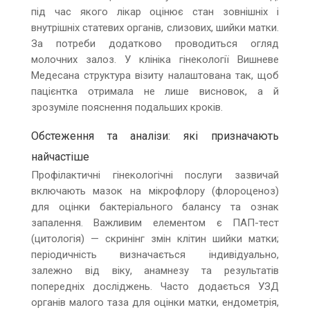
під час якого лікар оцінює стан зовнішніх і
внутрішніх статевих органів, слизових, шийки матки.
За потреби додатково проводиться огляд
молочних залоз. У клініка гінекології Вишневе
Медесана структура візиту налаштована так, щоб
пацієнтка отримала не лише висновок, а й
зрозуміле пояснення подальших кроків.
Обстеження та аналізи: які призначають
найчастіше
Профілактичні гінекологічні послуги зазвичай
включають мазок на мікрофлору (флороценоз)
для оцінки бактеріального балансу та ознак
запалення. Важливим елементом є ПАП-тест
(цитологія) — скринінг змін клітин шийки матки;
періодичність визначається індивідуально,
залежно від віку, анамнезу та результатів
попередніх досліджень. Часто додається УЗД
органів малого таза для оцінки матки, ендометрія,