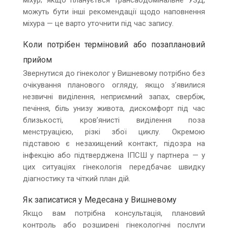
можуть бути інші рекомендації щодо наповнення
міхура — це варто уточнити під час запису.
Коли потрібен терміновий або позаплановий
прийом
Звернутися до гінеколог у Вишневому потрібно без
очікування планового огляду, якщо з’явилися
незвичні виділення, неприємний запах, свербіж,
печіння, біль унизу живота, дискомфорт під час
близькості, кров’янисті виділення поза
менструацією, різкі збої циклу. Окремою
підставою є незахищений контакт, підозра на
інфекцію або підтверджена ІПСШ у партнера — у
цих ситуаціях гінекологія передбачає швидку
діагностику та чіткий план дій.
Як записатися у Медесана у Вишневому
Якщо вам потрібна консультація, плановий
контроль або розширені гінекологічні послуги