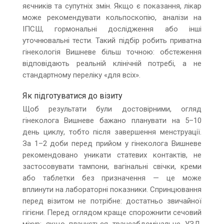
яєчників та супутніх змін. Якщо є показання, лікар
може рекомендувати кольпоскопію, аналізи на
ІПСШ, гормональні дослідження або інші
уточнювальні тести. Такий підбір робить приватна
гінекологія Вишневе більш точною: обстеження
відповідають реальній клінічній потребі, а не
стандартному переліку «для всіх».
Як підготуватися до візиту
Щоб результати були достовірними, огляд
гінеколога Вишневе бажано планувати на 5–10
день циклу, тобто після завершення менструації.
За 1–2 доби перед прийом у гінеколога Вишневе
рекомендовано уникати статевих контактів, не
застосовувати тампони, вагінальні свічки, креми
або таблетки без призначення — це може
вплинути на лабораторні показники. Спринцювання
перед візитом не потрібне: достатньо звичайної
гігієни. Перед оглядом краще спорожнити сечовий
міхур; якщо планується трансабдомінальне УЗД,