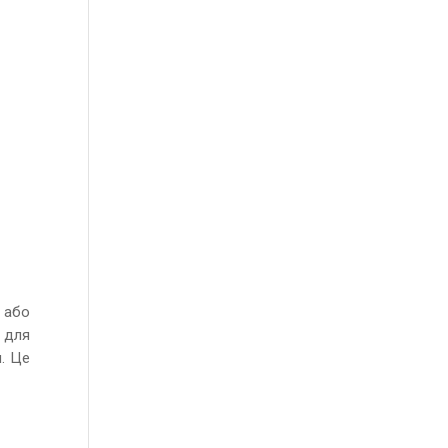
о або
 для
и. Це