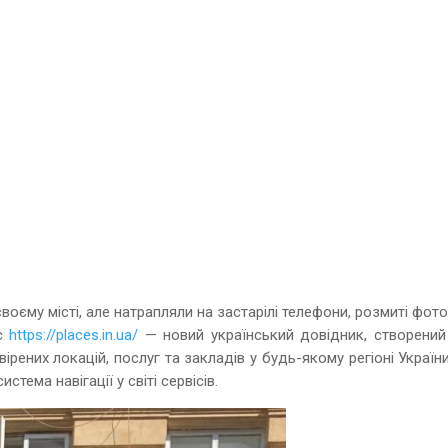
воєму місті, але натрапляли на застарілі телефони, розмиті фот
іс
https://places.in.ua/
— новий український довідник, створений
рених локацій, послуг та закладів у будь-якому регіоні Україн
тема навігації у світі сервісів.