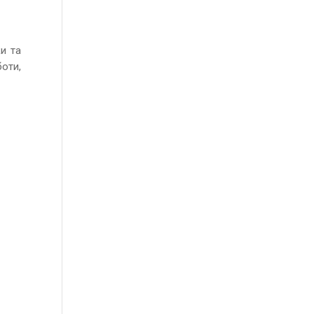
ки та
боти,