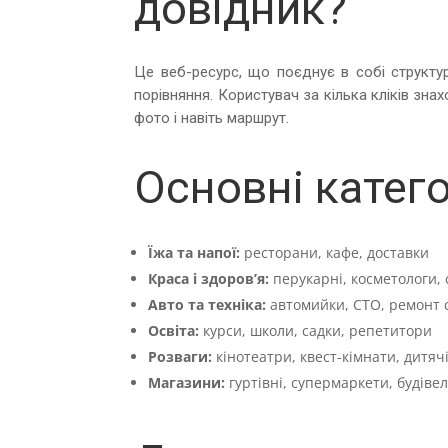
довідник?
Це веб-ресурс, що поєднує в собі структуру
порівняння. Користувач за кілька кліків зна
фото і навіть маршрут.
Основні катего
Їжа та напої:
ресторани, кафе, доставки
Краса і здоров’я:
перукарні, косметологи,
Авто та техніка:
автомийки, СТО, ремонт 
Освіта:
курси, школи, садки, репетитори
Розваги:
кінотеатри, квест-кімнати, дитяч
Магазини:
гуртівні, супермаркети, будіве