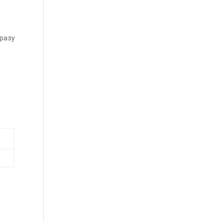
разу
и