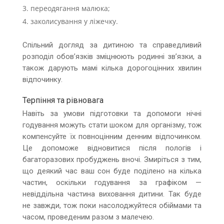
переодягання малюка;
заколисування у ліжечку.
Спільний догляд за дитиною та справедливий
розподіл обов’язків зміцнюють родинні зв’язки, а
також дарують мамі кілька дорогоцінних хвилин
відпочинку.
Терпіння та рівновага
Навіть за умови підготовки та допомоги нічні
годування можуть стати шоком для організму, тож
компенсуйте їх повноцінним денним відпочинком.
Це допоможе відновитися після пологів і
багаторазових пробуджень вночі. Змиріться з тим,
що деякий час ваш сон буде поділено на кілька
частин, оскільки годування за графіком —
невіддільна частина виховання дитини. Так буде
не завжди, тож поки насолоджуйтеся обіймами та
часом, проведеним разом з малечею.