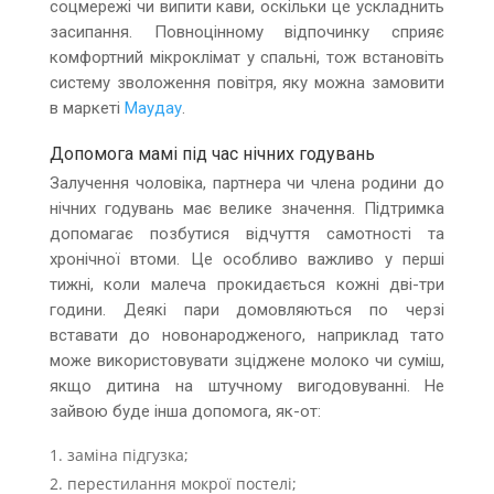
соцмережі чи випити кави, оскільки це ускладнить
засипання. Повноцінному відпочинку сприяє
комфортний мікроклімат у спальні, тож встановіть
систему зволоження повітря, яку можна замовити
в маркеті
Маудау
.
Допомога мамі під час нічних годувань
Залучення чоловіка, партнера чи члена родини до
нічних годувань має велике значення. Підтримка
допомагає позбутися відчуття самотності та
хронічної втоми. Це особливо важливо у перші
тижні, коли малеча прокидається кожні дві-три
години. Деякі пари домовляються по черзі
вставати до новонародженого, наприклад тато
може використовувати зціджене молоко чи суміш,
якщо дитина на штучному вигодовуванні. Не
зайвою буде інша допомога, як-от:
заміна підгузка;
перестилання мокрої постелі;