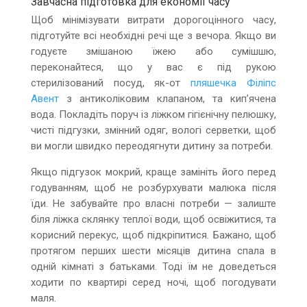
Завчасна підготовка для економії часу
Щоб мінімізувати витрати дорогоцінного часу,
підготуйте всі необхідні речі ще з вечора. Якщо ви
годуєте змішаною їжею або сумішшю,
переконайтеся, що у вас є під рукою
стерилізований посуд, як-от
пляшечка Філіпс
Авент
з антиколіковим клапаном, та кип’ячена
вода. Покладіть поруч із ліжком гігієнічну пелюшку,
чисті підгузки, змінний одяг, вологі серветки, щоб
ви могли швидко переодягнути дитину за потреби.
Якщо підгузок мокрий, краще замініть його перед
годуванням, щоб не розбурхувати малюка після
їди. Не забувайте про власні потреби — залиште
біля ліжка склянку теплої води, щоб освіжитися, та
корисний перекус, щоб підкріпитися. Бажано, щоб
протягом перших шести місяців дитина спала в
одній кімнаті з батьками. Тоді їм не доведеться
ходити по квартирі серед ночі, щоб погодувати
маля.