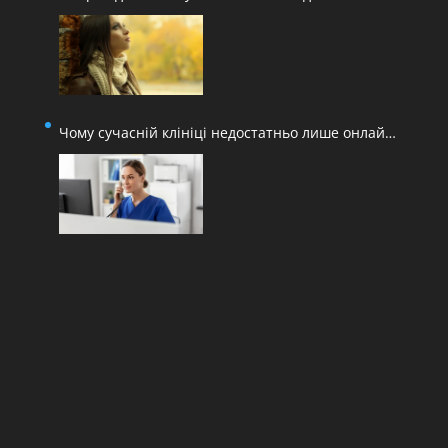
адаптації
Чому сучасній клініці недостатньо лише онлайн-
запису