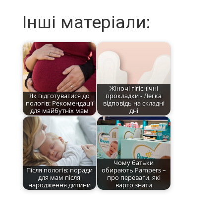
Інші матеріали:
Жіночі гігієнічні
Як підготуватися до
прокладки - Легка
пологів: Рекомендації
відповідь на складні
для майбутніх мам
дні
Чому батьки
Після пологів: поради
обирають Pampers –
для мам після
про переваги, які
народження дитини
варто знати