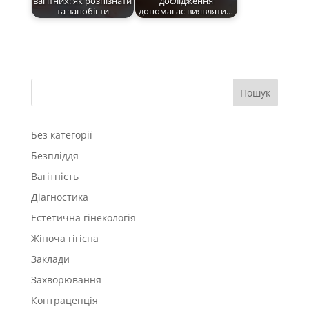
вагітних: як розпізнати
дослідження
та запобігти
допомагає виявляти…
Пошук
Без категорії
Безпліддя
Вагітність
Діагностика
Естетична гінекологія
Жіноча гігієна
Заклади
Захворювання
Контрацепція