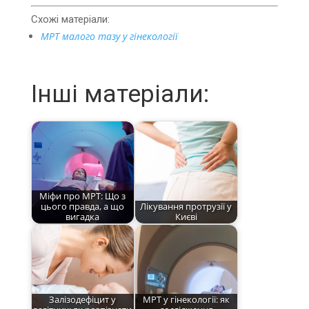
Схожі матеріали:
МРТ малого тазу у гінекології
Інші матеріали:
Міфи про МРТ: Що з
цього правда, а що
Лікування протрузії у
вигадка
Києві
Залізодефіцит у
МРТ у гінекології: як