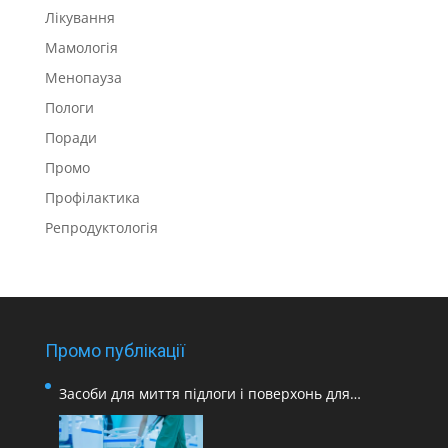
Лікування
Мамологія
Менопауза
Пологи
Поради
Промо
Профілактика
Репродуктологія
Промо публікації
Засоби для миття підлоги і поверхонь для
медичних закладів