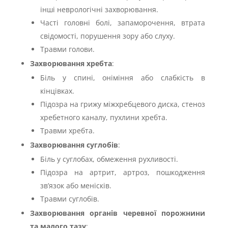
інші неврологічні захворювання.
Часті головні болі, запаморочення, втрата
свідомості, порушення зору або слуху.
Травми голови.
Захворювання хребта
:
Біль у спині, оніміння або слабкість в
кінцівках.
Підозра на грижу міжхребцевого диска, стеноз
хребетного каналу, пухлини хребта.
Травми хребта.
Захворювання суглобів
:
Біль у суглобах, обмеження рухливості.
Підозра на артрит, артроз, пошкодження
зв’язок або менісків.
Травми суглобів.
Захворювання органів черевної порожнини
та малого тазу
: