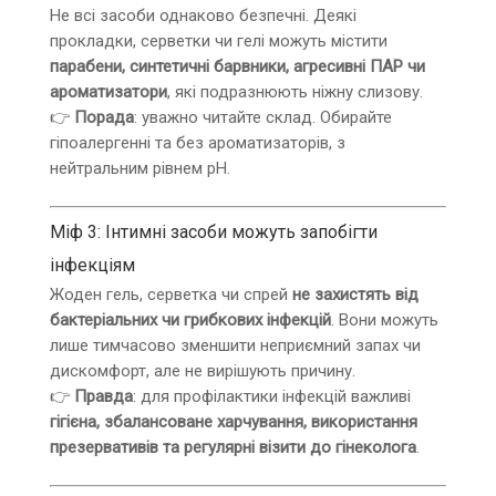
Не всі засоби однаково безпечні. Деякі
прокладки, серветки чи гелі можуть містити
парабени, синтетичні барвники, агресивні ПАР чи
ароматизатори
, які подразнюють ніжну слизову.
👉
Порада
: уважно читайте склад. Обирайте
гіпоалергенні та без ароматизаторів, з
нейтральним рівнем pH.
Міф 3: Інтимні засоби можуть запобігти
інфекціям
Жоден гель, серветка чи спрей
не захистять від
бактеріальних чи грибкових інфекцій
. Вони можуть
лише тимчасово зменшити неприємний запах чи
дискомфорт, але не вирішують причину.
👉
Правда
: для профілактики інфекцій важливі
гігієна, збалансоване харчування, використання
презервативів та регулярні візити до гінеколога
.