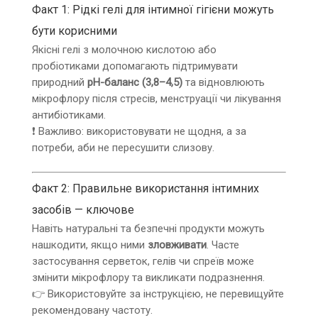
Факт 1: Рідкі гелі для інтимної гігієни можуть
бути корисними
Якісні гелі з молочною кислотою або
пробіотиками допомагають підтримувати
природний
pH-баланс (3,8–4,5)
та відновлюють
мікрофлору після стресів, менструації чи лікування
антибіотиками.
❗ Важливо: використовувати не щодня, а за
потреби, аби не пересушити слизову.
Факт 2: Правильне використання інтимних
засобів — ключове
Навіть натуральні та безпечні продукти можуть
нашкодити, якщо ними
зловживати
. Часте
застосування серветок, гелів чи спреїв може
змінити мікрофлору та викликати подразнення.
👉 Використовуйте за інструкцією, не перевищуйте
рекомендовану частоту.