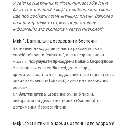
У світі косметичних та гігієнічних засобів існує
багато неточностей і міфів, особливо коли мова
йде про делікатну тему інтимної гігієни. Важливо
розвіяти ці міфи та отримати достовірну
інформацію від експертів у галузі гінекології.
Міф 1: Вагінальні дезодоранти безпечні
Вагінальні дезодоранти часто рекламують як
спосіб зберегти “свіжість”, але насправді вони
можуть
порушувати природний баланс мікрофлори
.
У складі таких засобів нерідко є спирт,
ароматизатори та інші подразники, що підвищують
ризик вагінальних інфекцій, сухості та алергічних
реакцій.
👉
Альтернатива
: щоденна зміна білизни,
використання дихаючих тканин (бавовна) та
дотримання базової гігієни.
Міф 2: Усі інтимні вироби безпечні для здоров’я