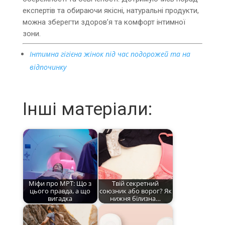
експертів та обираючи якісні, натуральні продукти,
можна зберегти здоров’я та комфорт інтимної
зони.
Інтимна гігієна жінок під час подорожей та на
відпочинку
Інші матеріали:
Міфи про МРТ: Що з
Твій секретний
цього правда, а що
союзник або ворог? Як
вигадка
нижня білизна…