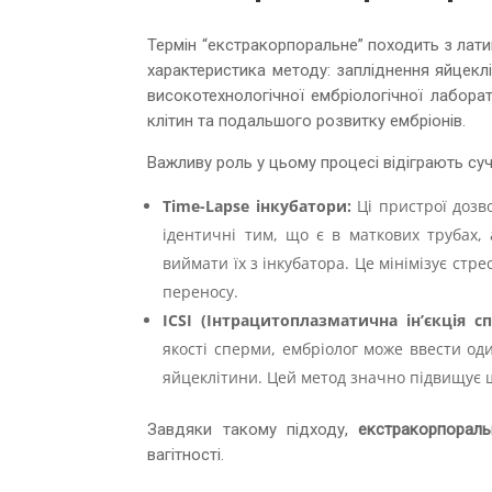
Термін “екстракорпоральне” походить з латин
характеристика методу: запліднення яйцеклі
високотехнологічної ембріологічної лабора
клітин та подальшого розвитку ембріонів.
Важливу роль у цьому процесі відіграють суча
Time-Lapse інкубатори:
Ці пристрої дозво
ідентичні тим, що є в маткових трубах, 
виймати їх з інкубатора. Це мінімізує стр
переносу.
ICSI (Інтрацитоплазматична ін’єкція сп
якості сперми, ембріолог може ввести од
яйцеклітини. Цей метод значно підвищує 
Завдяки такому підходу,
екстракорпораль
вагітності.