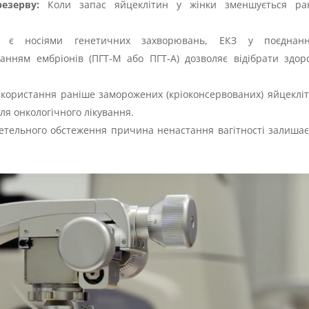
езерву:
Коли запас яйцеклітин у жінки зменшується ра
є носіями генетичних захворювань, ЕКЗ у поєднан
анням ембріонів (ПГТ-М або ПГТ-А) дозволяє відібрати здор
користання раніше заморожених (кріоконсервованих) яйцекліт
ля онкологічного лікування.
етельного обстеження причина ненастання вагітності залишає