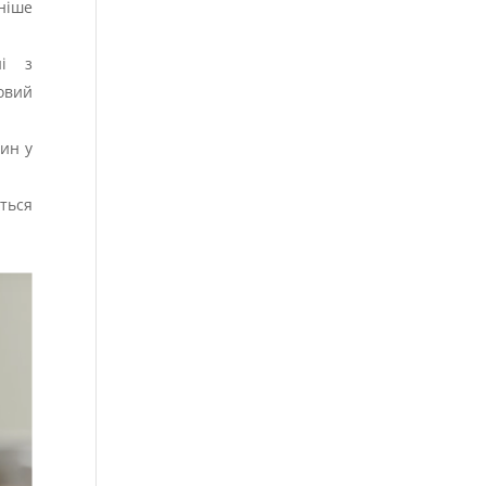
ніше
ні з
овий
ин у
ться