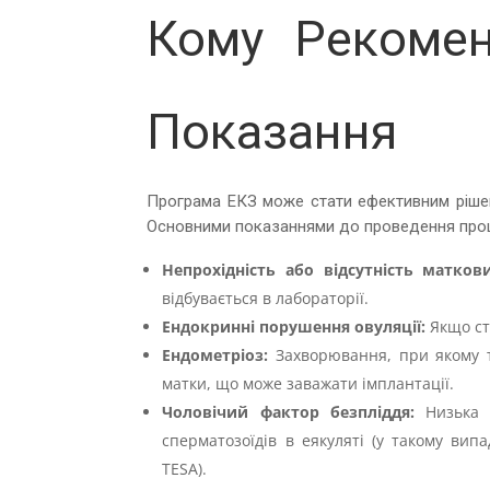
Кому Рекомен
Показання
Програма ЕКЗ може стати ефективним рішенн
Основними показаннями до проведення проц
Непрохідність або відсутність матков
відбувається в лабораторії.
Ендокринні порушення овуляції:
Якщо ст
Ендометріоз:
Захворювання, при якому т
матки, що може заважати імплантації.
Чоловічий фактор безпліддя:
Низька к
сперматозоїдів в еякуляті (у такому вип
TESA).