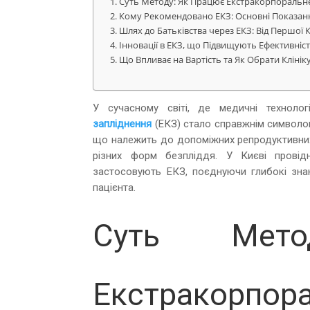
Суть Методу: Як Працює Екстракорпоральн
Кому Рекомендовано ЕКЗ: Основні Показан
Шлях до Батьківства через ЕКЗ: Від Першої К
Інновації в ЕКЗ, що Підвищують Ефективність
Що Впливає на Вартість та Як Обрати Клінік
У сучасному світі, де медичні технол
запліднення
(ЕКЗ) стало справжнім символом 
що належить до допоміжних репродуктивних 
різних форм безпліддя. У Києві провідні
застосовують ЕКЗ, поєднуючи глибокі знан
пацієнта.
Суть Мет
Екстракорпора