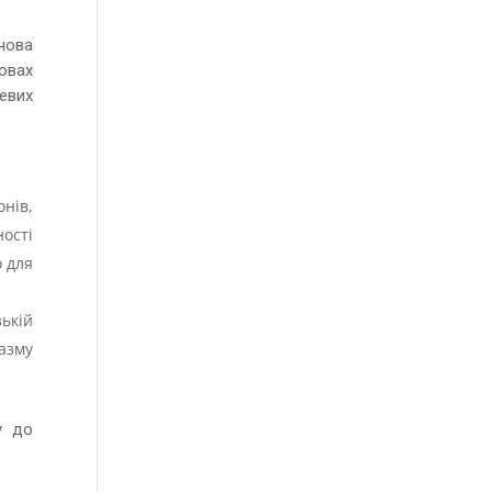
ючова
мовах
евих
онів,
ості
о для
ькій
азму
у до