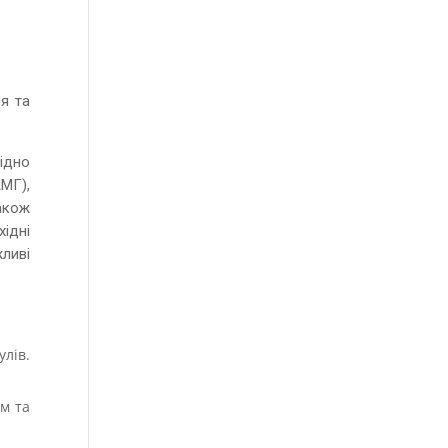
я та
ідно
МГ),
акож
хідні
жливі
лів.
ем та