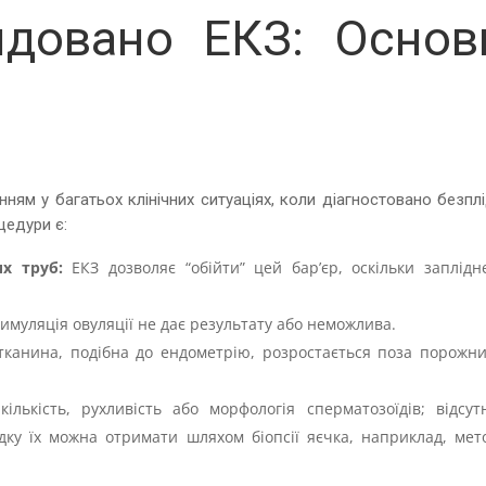
довано ЕКЗ: Основ
ям у багатьох клінічних ситуаціях, коли діагностовано безплі
едури є:
их труб:
ЕКЗ дозволяє “обійти” цей бар’єр, оскільки заплідн
имуляція овуляції не дає результату або неможлива.
канина, подібна до ендометрію, розростається поза порожн
ількість, рухливість або морфологія сперматозоїдів; відсутн
адку їх можна отримати шляхом біопсії яєчка, наприклад, мет