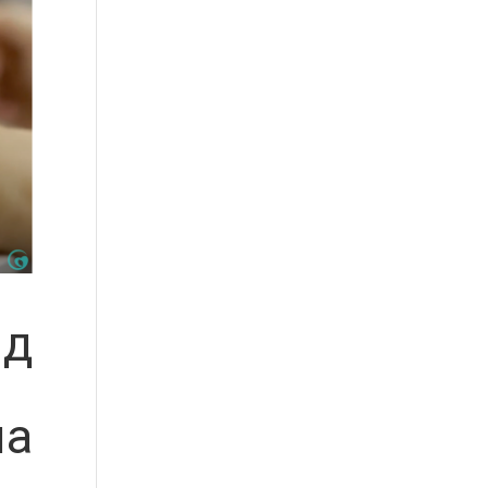
ід
на