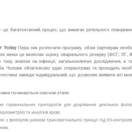
 це багатоетапний процес, що вимагає ретельного плануванн
т Успіху
Перш ніж розпочати програму, обом партнерам необх
я жінки це включає оцінку оваріального резерву (ФСГ, ЛГ, А
тазу, аналізи на інфекції, загальноклінічні дослідження, а т
реби. Чоловік обов’язково здає спермограму та проходить необ
діагностики завжди індивідуальний, що дозволяє виявити всі мо
товки починаються ключові етапи:
 гормональних препаратів для дозрівання декількох фоліку
улометрія) та аналізів крові.
ин з фолікулів шляхом трансвагінальної пункції під УЗ-контрол
ням.