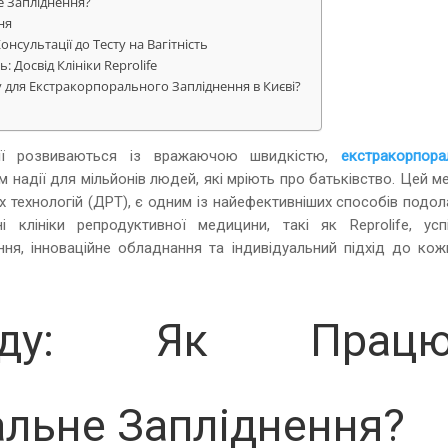
е Запліднення?
ня
онсультації до Тесту на Вагітність
: Досвід Клініки Reprolife
у для Екстракорпорального Запліднення в Києві?
огії розвиваються із вражаючою швидкістю,
екстракорпора
надії для мільйонів людей, які мріють про батьківство. Цей м
технологій (ДРТ), є одним із найефективніших способів подол
 клініки репродуктивної медицини, такі як Reprolife, усп
ня, інноваційне обладнання та індивідуальний підхід до кож
оду: Як Працю
льне Запліднення?