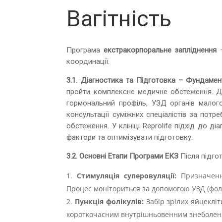
Вагітність
Програма
екстракорпоральне запліднення
–
координації.
3.1. Діагностика та Підготовка – Фундамен
пройти комплексне медичне обстеження. Дл
гормональний профіль, УЗД органів малого 
консультації суміжних спеціалістів за пот
обстеження. У клініці Reprolife підхід до 
фактори та оптимізувати підготовку.
3.2. Основні Етапи Програми ЕКЗ
Після підго
Стимуляція суперовуляції:
Призначення
Процес моніториться за допомогою УЗД (фолік
Пункція фолікулів:
Забір зрілих яйцекліт
короткочасним внутрішньовенним знеболен