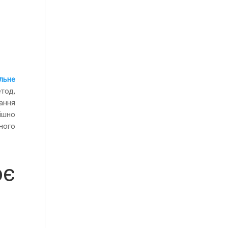
льне
етод,
ання
ішно
ного
є