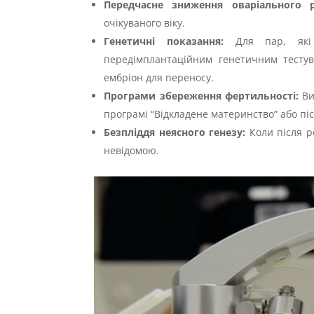
Передчасне зниження оваріального р
очікуваного віку.
Генетичні показання:
Для пар, які 
передімплантаційним генетичним тестув
ембріон для переносу.
Програми збереження фертильності:
Ви
програмі “Відкладене материнство” або піс
Безпліддя неясного генезу:
Коли після р
невідомою.