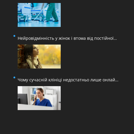
медичних закладів
Нейровідмінність у жінок і втома від постійної
адаптації
Чому сучасній клініці недостатньо лише онлайн-
запису