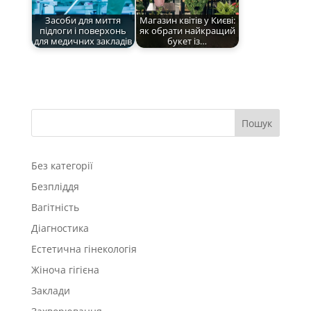
Засоби для миття
Магазин квітів у Києві:
підлоги і поверхонь
як обрати найкращий
для медичних закладів
букет із…
Пошук
Без категорії
Безпліддя
Вагітність
Діагностика
Естетична гінекологія
Жіноча гігієна
Заклади