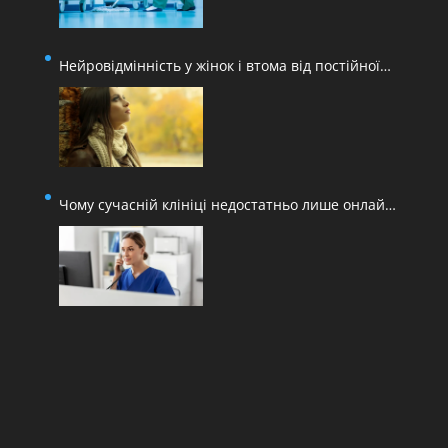
Нейровідмінність у жінок і втома від постійної
адаптації
Чому сучасній клініці недостатньо лише онлайн-
запису