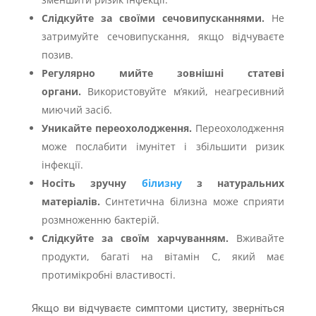
Слідкуйте за своїми сечовипусканнями.
Не
затримуйте сечовипускання, якщо відчуваєте
позив.
Регулярно мийте зовнішні статеві
органи.
Використовуйте м’який, неагресивний
миючий засіб.
Уникайте переохолодження.
Переохолодження
може послабити імунітет і збільшити ризик
інфекції.
Носіть зручну
білизну
з натуральних
матеріалів.
Синтетична білизна може сприяти
розмноженню бактерій.
Слідкуйте за своїм харчуванням.
Вживайте
продукти, багаті на вітамін С, який має
протимікробні властивості.
Якщо ви відчуваєте симптоми циститу, зверніться