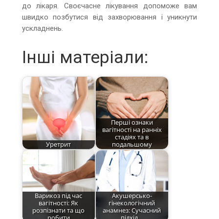
до лікаря. Своєчасне лікування допоможе вам
швидко позбутися від захворювання і уникнути
ускладнень.
Інші матеріали:
Перші ознаки
вагітності на ранніх
стадіях та в
Уретрит
подальшому
Варикоз під час
Акушерсько-
вагітності: Як
гінекологічний
розпізнати та що
анамнез: Сучасний
робити
підхід…