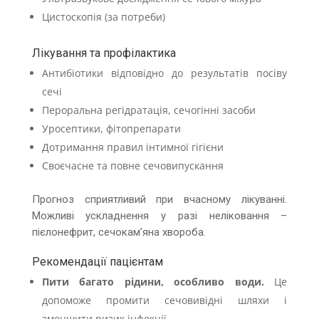
Цистоскопія (за потреби)
Лікування та профілактика
Антибіотики відповідно до результатів посіву
сечі
Пероральна регідратація, сечогінні засоби
Уросептики, фітопрепарати
Дотримання правил інтимної гігієни
Своєчасне та повне сечовипускання
Прогноз сприятливий при вчасному лікуванні.
Можливі ускладнення у разі неліковання –
пієлонефрит, сечокам’яна хвороба.
Рекомендації пацієнтам
Пити багато рідини, особливо води.
Це
допоможе промити сечовивідні шляхи і
зменшити ризик інфекції.