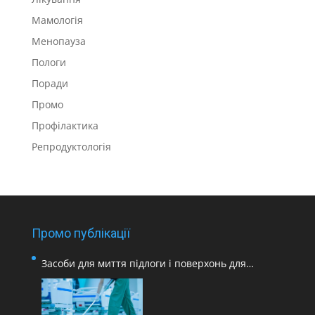
Мамологія
Менопауза
Пологи
Поради
Промо
Профілактика
Репродуктологія
Промо публікації
Засоби для миття підлоги і поверхонь для
медичних закладів