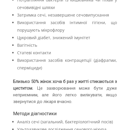
сечовивідні шляхи
Затримка сечі, незавершене сечовипускання
Використання засобів інтимної гігієни, що
порушують мікрофлору
Цукровий діабет, знижений імунітет
Вагітність
Статеві контакти
Використання засобів контрацепції (діафрагми,
сперміциди)
Близько 50% жінок хоча б раз у житті стикаються з
циститом.
Це захворювання може бути дуже
неприємним, але його легко вилікувати, якщо
звернутися до лікаря вчасно.
Методи діагностики
Аналіз сечі (загальний, бактеріологічний посів)
Ультразвукове дослідження сечового міхура