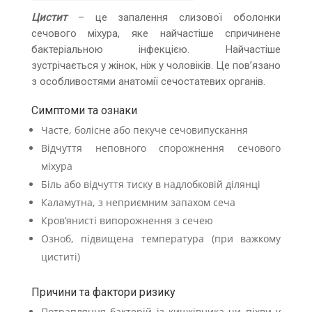
Цистит
– це запалення слизової оболонки
сечового міхура, яке найчастіше спричинене
бактеріальною інфекцією. Найчастіше
зустрічається у жінок, ніж у чоловіків. Це пов’язано
з особливостями анатомії сечостатевих органів.
Симптоми та ознаки
Часте, болісне або пекуче сечовипускання
Відчуття неповного спорожнення сечового
міхура
Біль або відчуття тиску в надлобковій ділянці
Каламутна, з неприємним запахом сеча
Кров’янисті випорожнення з сечею
Озноб, підвищена температура (при важкому
циститі)
Причини та фактори ризику
Потрапляння бактерій із кишківника чи піхви у